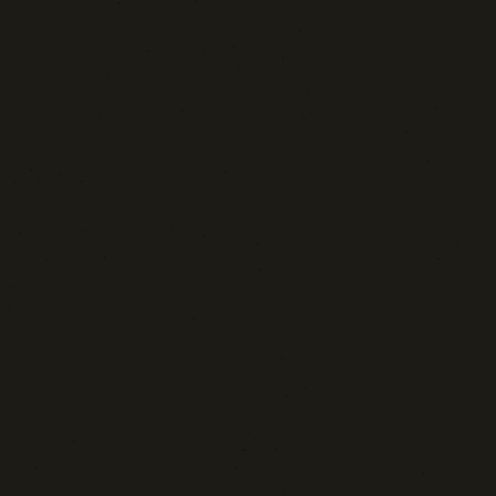
Tecnologia e Sicurezza
Blog d'Autore
La Settima Arte:
Cinema e Teatro
Media | Editoria
Rassegna Stampa
Oltre Tevere:
Religioni e misticismo