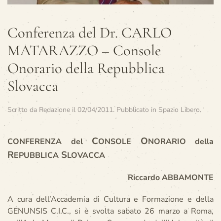
Conferenza del Dr. CARLO
MATARAZZO – Console
Onorario della Repubblica
Slovacca
Scritto da
Redazione
il
02/04/2011
. Pubblicato in
Spazio Libero
.
C
O
CONFERENZA del
ONSOLE
NORARIO della
R
S
EPUBBLICA
LOVACCA
Riccardo ABBAMONTE
A cura dell’Accademia di Cultura e Formazione e della
GENUNSIS C.I.C., si è svolta sabato 26 marzo a Roma,