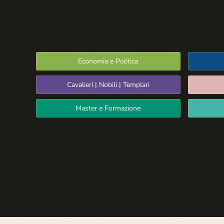
Economia e Politica
Cavalieri | Nobili | Templari
Master e Formazione
Spazio Libero
La Settima Arte:
Cinema e Teatro