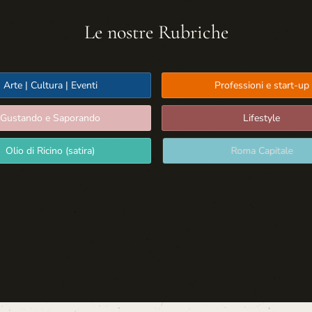
Le nostre Rubriche
Arte | Cultura | Eventi
Professioni e start-up
Gustando e Saporando
Lifestyle
Olio di Ricino (satira)
Roma Capitale
Sport: Persone e Atleti
Tecnologia e Sicurezza