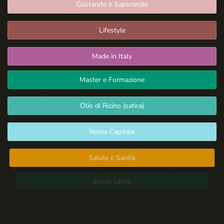
Gustando e Saporando
Lifestyle
Made in Italy
Master e Formazione
Olio di Ricino (satira)
Roma Capitale
Salute e Sanità
Spazio Libero
Sport: Persone e Atleti