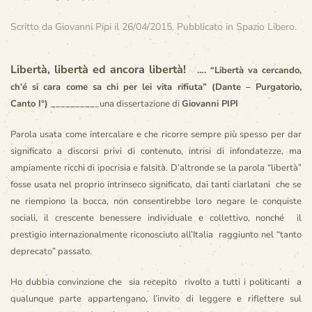
Scritto da
Giovanni Pipi
il
26/04/2015
. Pubblicato in
Spazio Libero
.
Libertà, libertà ed ancora libertà!
…. “Libertà va cercando,
ch’é si cara come sa chi per lei vita rifiuta” (Dante – Purgatorio,
Canto I°) _________
_una dissertazione di
Giovanni PIPI
Parola usata come intercalare e che ricorre sempre più spesso per dar
significato a discorsi privi di contenuto, intrisi di infondatezze, ma
ampiamente ricchi di ipocrisia e falsità.
D’altronde se la parola “libertà”
fosse usata nel proprio intrinseco significato, dai tanti ciarlatani che se
ne riempiono la bocca, non consentirebbe loro negare le conquiste
sociali, il crescente benessere individuale e collettivo, nonché il
prestigio internazionalmente riconosciuto all’Italia raggiunto nel “tanto
deprecato” passato.
Ho dubbia convinzione che sia recepito rivolto a tutti i politicanti a
qualunque parte appartengano, l’invito di leggere e riflettere sul