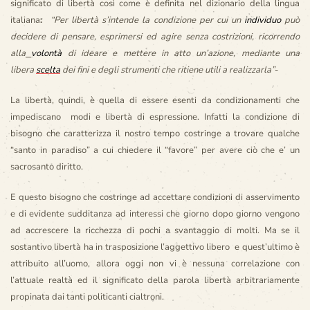
significato di libertà così come è definita nel dizionario della lingua
italiana
:
“Per libertà s’intende la condizione per cui un
individuo
può
decidere di pensare, esprimersi ed agire senza costrizioni, ricorrendo
alla
volontà
di ideare e mettere in atto un’azione, mediante una
libera
scelta
dei fini e degli strumenti che ritiene utili a realizzarla”-
La libertà, quindi, è quella di essere esenti da condizionamenti che
impediscano modi e libertà di espressione.
Infatti la condizione di
bisogno che caratterizza il nostro tempo costringe a trovare qualche
“santo in paradiso” a cui chiedere il “favore” per avere ciò che e’ un
sacrosanto diritto.
E questo bisogno che costringe ad accettare condizioni di asservimento
e di evidente sudditanza ad interessi che giorno dopo giorno vengono
ad accrescere la ricchezza di pochi a svantaggio di molti. M
a se il
sostantivo libertà ha in trasposizione l’aggettivo libero e quest’ultimo è
attribuito all’uomo, allora oggi non vi è nessuna correlazione con
l’attuale realtà ed il significato della parola libertà arbitrariamente
propinata dai tanti politicanti cialtroni.