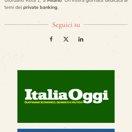
Giordano Rota 1, a
Milano
. Un’intera giornata dedicata ai
temi del
private banking
.
Seguici su