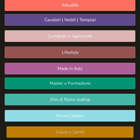
Attualità
Cavalieri | Nobili | Templari
Gustando e Saporando
Lifestyle
Made in Italy
Master e Formazione
Olio di Ricino (satira)
Roma Capitale
Salute e Sanità