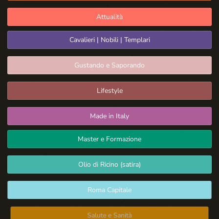
Attualità
Cavalieri | Nobili | Templari
Gustando e Saporando
Lifestyle
Made in Italy
Master e Formazione
Olio di Ricino (satira)
Roma Capitale
Salute e Sanità