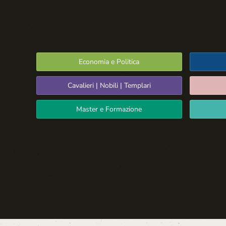
Economia e Politica
Cavalieri | Nobili | Templari
Master e Formazione
Spazio Libero
La Settima Arte:
Cinema e Teatro