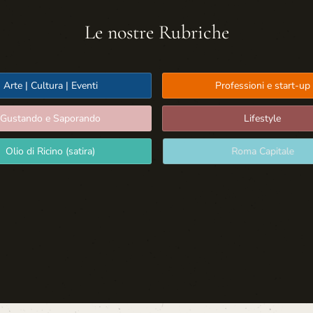
Le nostre Rubriche
Arte | Cultura | Eventi
Professioni e start-up
Gustando e Saporando
Lifestyle
Olio di Ricino (satira)
Roma Capitale
Sport: Persone e Atleti
Tecnologia e Sicurezza
Media | Editoria
Oltre Tevere:
Religioni e misticismo
Rassegna Stampa