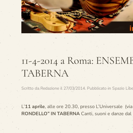
11-4-2014 a Roma: ENSE
TABERNA
Scritto da
Redazione
il
27/03/2014
. Pubblicato in
Spazio Lib
L’
11 aprile
, alle ore 20.30, presso L’Universale (vi
RONDELLO” IN TABERNA
Canti, suoni e danze dal