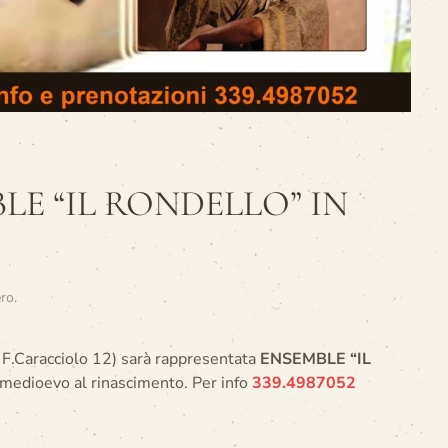
MBLE “IL RONDELLO” IN
ero
.
a F.Caracciolo 12) sarà rappresentata
ENSEMBLE “IL
 medioevo al rinascimento. Per info
339.4987052