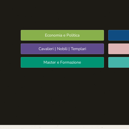
Economia e Politica
Cavalieri | Nobili | Templari
Master e Formazione
Spazio Libero
La Settima Arte:
Cinema e Teatro