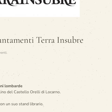
puntamenti Terra Insubre
venti
.
oni lombarde
lino del Castello Orelli di Locarno.
on un suo stand librario.