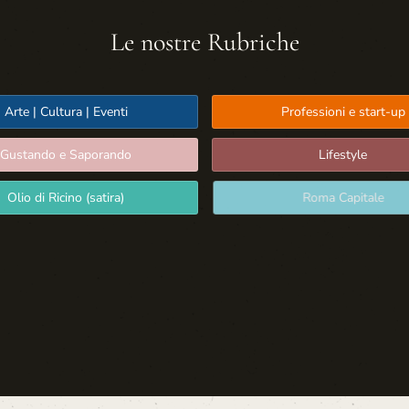
Le nostre Rubriche
Arte | Cultura | Eventi
Professioni e start-up
Gustando e Saporando
Lifestyle
Olio di Ricino (satira)
Roma Capitale
Sport: Persone e Atleti
Tecnologia e Sicurezza