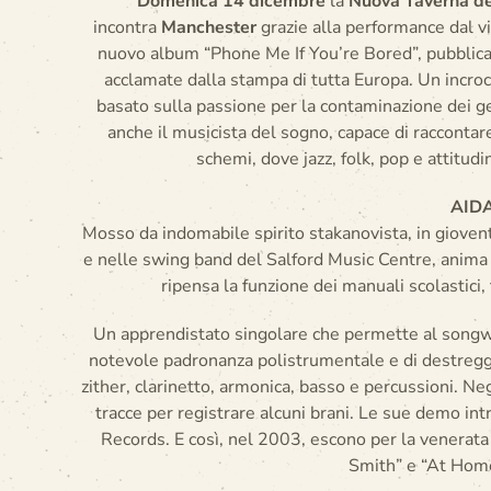
Domenica 14 dicembre
la
Nuova Taverna de
incontra
Manchester
grazie alla performance dal v
nuovo album “Phone Me If You’re Bored”, pubblicat
acclamate dalla stampa di tutta Europa. Un incroci
basato sulla passione per la contaminazione dei ge
anche il musicista del sogno, capace di raccontare
schemi, dove jazz, folk, pop e attitud
AID
Mosso da indomabile spirito stakanovista, in giovent
e nelle swing band del Salford Music Centre, anima
ripensa la funzione dei manuali scolastici, 
Un apprendistato singolare che permette al songwri
notevole padronanza polistrumentale e di destreggia
zither, clarinetto, armonica, basso e percussioni. Ne
tracce per registrare alcuni brani. Le sue demo i
Records. E così, nel 2003, escono per la venerat
Smith” e “At Hom