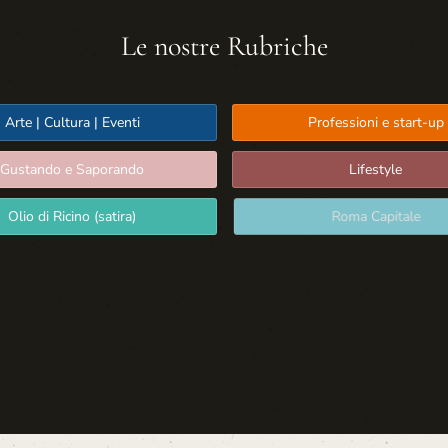
Le nostre Rubriche
Arte | Cultura | Eventi
Professioni e start-up
Gustando e Saporando
Lifestyle
Olio di Ricino (satira)
Roma Capitale
Sport: Persone e Atleti
Tecnologia e Sicurezza