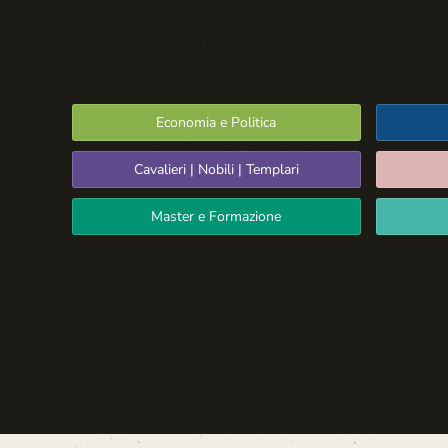
Economia e Politica
Cavalieri | Nobili | Templari
Master e Formazione
Spazio Libero
La Settima Arte:
Cinema e Teatro