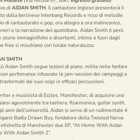
l Maltese
(Via Nicolai 67, Bari,
ingresso gratuito
)
ivo di
AIDAN SMITH
. Il cantautore inglese presenterà il
o dalla berlinese Interbang Records e ricco di melodie
o di cantautorato e pop, ora allegro e ora malinconico,
neri e la narrazione del quotidiano. Aidan Smith è però
 storie immaginifiche e divertenti, intime e fuori dagli
ine free si mischiano con totale naturalezza.
AN SMITH
ù Aidan Smith segue lezioni di piano, milita nelle fanfare
 con perfomance infuocate le jam-session dei campeggi e
trasformati dai suoi colpi in efficaci percussioni.
ter e musicista di Eccles, Manchester, di acquisire una
rsi agevolmente tra tastiera, fisarmonica, guitar synth,
gli anni dell’università, Aidan si serve di un rudimentale 4
ntrigano Badly Drawn Boy, fondatore della Twisted Nerve
a etichetta di Manchester due EP, “At Home With Aidan
e With Aidan Smith 2”.