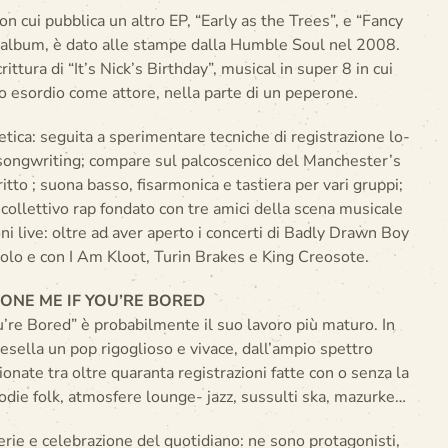
 cui pubblica un altro EP, “Early as the Trees”, e “Fancy
do album, è dato alle stampe dalla Humble Soul nel 2008.
ittura di “It’s Nick’s Birthday”, musical in super 8 in cui
uo esordio come attore, nella parte di un peperone.
etica: seguita a sperimentare tecniche di registrazione lo-
to songwriting; compare sul palcoscenico del Manchester’s
to ; suona basso, fisarmonica e tastiera per vari gruppi;
ollettivo rap fondato con tre amici della scena musicale
i live: oltre ad aver aperto i concerti di Badly Drawn Boy
olo e con I Am Kloot, Turin Brakes e King Creosote.
ONE ME IF YOU’RE BORED
’re Bored” è probabilmente il suo lavoro più maturo. In
sella un pop rigoglioso e vivace, dall’ampio spettro
ionate tra oltre quaranta registrazioni fatte con o senza la
odie folk, atmosfere lounge- jazz, sussulti ska, mazurke…
verie e celebrazione del quotidiano: ne sono protagonisti,