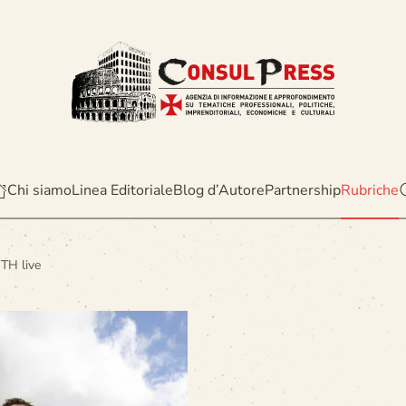
Chi siamo
Linea Editoriale
Blog d’Autore
Partnership
Rubriche
TH live