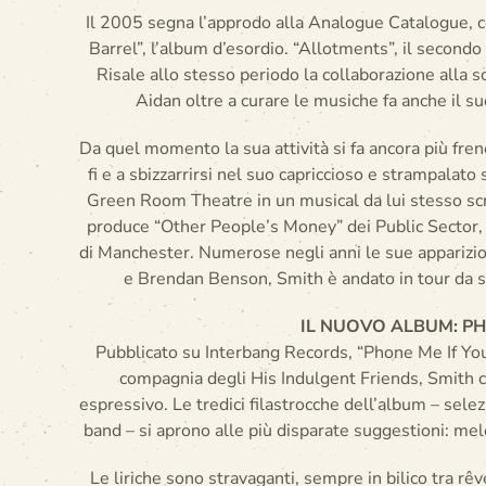
Il 2005 segna l’approdo alla Analogue Catalogue, con
Barrel”, l’album d’esordio. “Allotments”, il secon
Risale allo stesso periodo la collaborazione alla scr
Aidan oltre a curare le musiche fa anche il s
Da quel momento la sua attività si fa ancora più fren
fi e a sbizzarrirsi nel suo capriccioso e strampala
Green Room Theatre in un musical da lui stesso scrit
produce “Other People’s Money” dei Public Sector, c
di Manchester. Numerose negli anni le sue apparizion
e Brendan Benson, Smith è andato in tour da s
IL NUOVO ALBUM: PH
Pubblicato su Interbang Records, “Phone Me If You
compagnia degli His Indulgent Friends, Smith ce
espressivo. Le tredici filastrocche dell’album – selez
band – si aprono alle più disparate suggestioni: mel
Le liriche sono stravaganti, sempre in bilico tra rê