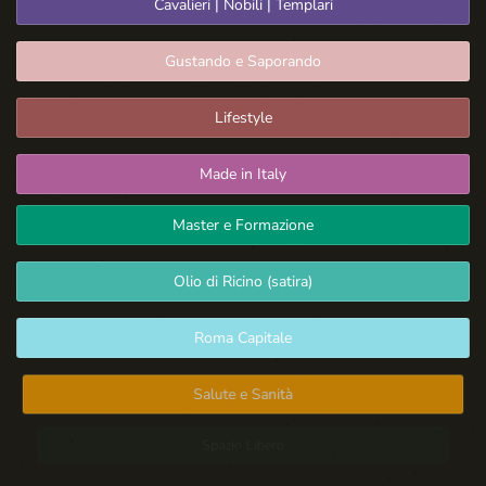
Cavalieri | Nobili | Templari
Gustando e Saporando
Lifestyle
Made in Italy
Master e Formazione
Olio di Ricino (satira)
Roma Capitale
Salute e Sanità
Spazio Libero