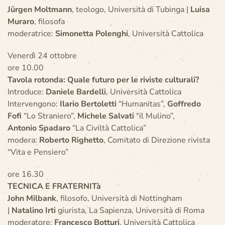
Jürgen Moltmann
, teologo, Università di Tubinga |
Luisa
Muraro
, filosofa
moderatrice:
Simonetta Polenghi
, Università Cattolica
Venerdì 24 ottobre
ore 10.00
Tavola rotonda: Quale futuro per le riviste culturali?
Introduce:
Daniele Bardelli
, Università Cattolica
Intervengono:
Ilario Bertoletti
“Humanitas”,
Goffredo
Fofi
“Lo Straniero”,
Michele Salvati
“il Mulino”,
Antonio Spadaro
“La Civiltà Cattolica”
modera:
Roberto Righetto
, Comitato di Direzione rivista
“Vita e Pensiero”
ore 16.30
TECNICA E FRATERNITà
John Milbank
, filosofo, Università di Nottingham
|
Natalino Irti
giurista, La Sapienza, Università di Roma
moderatore:
Francesco Botturi
, Università Cattolica