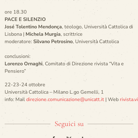
ore 18.30
PACE E SILENZIO
José Tolentino Mendonça
, teologo, Università Cattolica di
Lisbona |
Michela Murgia
, scrittrice
moderatore:
Silvano Petrosino
, Università Cattolica
conclusioni:
Lorenzo Ornaghi
, Comitato di Direzione rivista “Vita e
Pensiero”
22-23-24 ottobre
Università Cattolica – Milano L.go Gemelli, 1
info: Mail
direzione.comunicazione@unicatt.it
| Web
rivista.
Seguici su