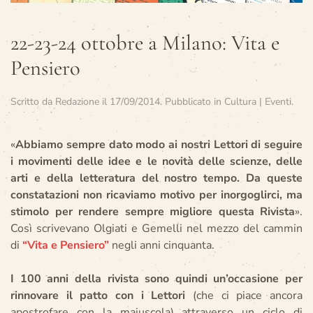
22-23-24 ottobre a Milano: Vita e
Pensiero
Scritto da
Redazione
il
17/09/2014
. Pubblicato in
Cultura | Eventi
.
«
Abbiamo sempre dato modo ai nostri Lettori di seguire
i movimenti delle idee e le novità delle scienze, delle
arti e della letteratura del nostro tempo. Da queste
constatazioni non ricaviamo motivo per inorgoglirci, ma
stimolo per rendere sempre migliore questa Rivista
».
Così scrivevano Olgiati e Gemelli nel mezzo del cammin
di
“Vita e Pensiero”
negli anni cinquanta.
I 100 anni della rivista sono quindi un’occasione per
rinnovare il patto con i Lettori
(che ci piace ancora
apostrofare con la maiuscola) attraverso un ciclo di