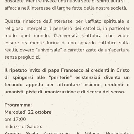
obsolete. Mentre invece una nuova sete di spiritualità si
affaccia nell’interesse di larghe fette della nostra società.
Questa rinascita dell’interesse per l’afflato spirituale e
religioso interpella il pensiero dei cattolici, in particolar
modo quel mondo, l’Università Cattolica, che vuole
essere realmente fucina di uno sguardo cattolico sulla
realtà, ovvero “universale” e caratterizzato da un’apertura
senza pregiudizi.
Il ripetuto invito di papa Francesco ai credenti in Cristo
di spingersi alle “periferie” esistenziali diventa un
fecondo appello per affrontare insieme, credenti e
umanisti, piste di umanizzazione e di ricerca del senso.
Programma:
Mercoledì 22 ottobre
ore 17:00
Indirizzi di Saluto:
Angelo Scola
Arcivescovo di Milano, Presidente