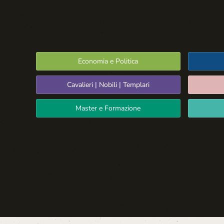
Economia e Politica
Cavalieri | Nobili | Templari
Master e Formazione
Spazio Libero
La Settima Arte:
Cinema e Teatro