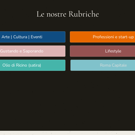
Le nostre Rubriche
Arte | Cultura | Eventi
Professioni e start-up
Gustando e Saporando
Lifestyle
Olio di Ricino (satira)
Roma Capitale
Sport: Persone e Atleti
Tecnologia e Sicurezza
Media | Editoria
Rassegna Stampa