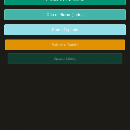
Olio di Ricino (satira)
Roma Capitale
Salute e Sanità
Spazio Libero
Sport: Persone e Atleti
Tecnologia e Sicurezza
Blog d'Autore
La Settima Arte:
Cinema e Teatro