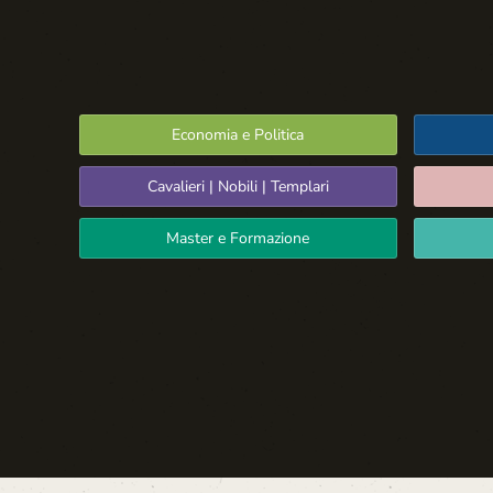
Economia e Politica
Cavalieri | Nobili | Templari
Master e Formazione
Spazio Libero
La Settima Arte:
Cinema e Teatro