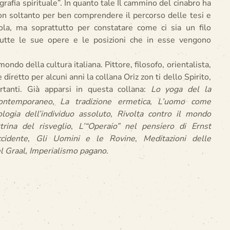
iografia spirituale”. In quanto tale Il cammino del cinabro ha
 soltanto per ben comprendere il percorso delle tesi e
la, ma soprattutto per constatare come ci sia un filo
utte le sue opere e le posizioni che in esse vengono
ndo della cultura italiana. Pittore, filosofo, orientalista,
diretto per alcuni anni la collana Oriz zon ti dello Spirito,
ortanti. Già apparsi in questa collana:
Lo yoga del la
contemporaneo
,
La tradizione ermetica
,
L’uomo come
ogia dell’individuo assoluto
,
Rivolta contro il mondo
trina del risveglio
,
L’“Operaio” nel pensiero di Ernst
cidente
,
Gli Uomini e le Rovine
,
Meditazioni delle
el Graal
,
Imperialismo pagano
.