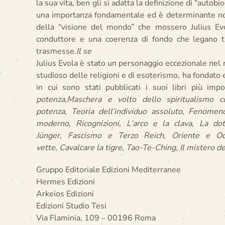
la sua vita, ben gli si adatta la definizione di “autob
una importanza fondamentale ed è determinante non
della “visione del mondo” che mossero Julius Evo
conduttore e una coerenza di fondo che legano t
trasmesse.
Il se
Julius Evola è stato un personaggio eccezionale nel mo
studioso delle religioni e di esoterismo, ha fondato e 
in cui sono stati pubblicati i suoi libri più imp
potenza
,
Maschera e volto dello spiritualismo 
potenza
,
Teoria dell’individuo assoluto
,
Fenomenol
moderno
,
Ricognizioni
,
L’arco e la clava
,
La dot
Jünger
,
Fascismo e Terzo Reich
,
Oriente e Oc
vette
,
Cavalcare la tigre
,
Tao-Te-Ching
,
Il mistero d
Gruppo Editoriale Edizioni Mediterranee
Hermes Edizioni
Arkeios Edizioni
Edizioni Studio Tesi
Via Flaminia, 109 – 00196 Roma