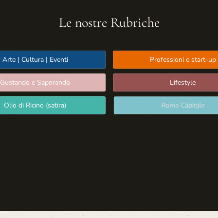
Le nostre Rubriche
Arte | Cultura | Eventi
Professioni e start-up
Gustando e Saporando
Lifestyle
Olio di Ricino (satira)
Roma Capitale
Sport: Persone e Atleti
Tecnologia e Sicurezza