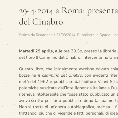
29-4-2014 a Roma: presen
del Cinabro
Scritto da
Redazione
il
31/03/2014
. Pubblicato in
Spazio Lib
Martedì 29 aprile, alle
ore 20.3o, presso la libreria
del libro Il Cammino del Cinabro, interverranno Gia
Questo libro, che inizialmente avrebbe dovuto chia
bozze ne
Il cammino del cinabro
, con evidenti rif
metà del 1962 e pubblicato dall’editore Vanni Sche
polemiche suscitate dall’intellighenzia italiana all’u
riteneva intollerabile che fosse stato pubblicato un s
aveva scritto per farlo pubblicare dopo la sua mort
Non si tratta di un’opera autobiografica, precisa il f
trattando, più che di vicende e fatti personali, di ide