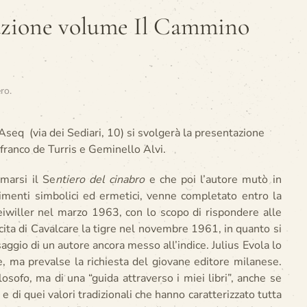
tazione volume Il Cammino
ero
.
 Aseq (via dei Sediari, 10) si svolgerà la presentazione
nfranco de Turris e Geminello Alvi.
marsi il Se
ntiero del cinabro
e che poi l’autore mutò in
erimenti simbolici ed ermetici, venne completato entro la
iwiller nel marzo 1963, con lo scopo di rispondere alle
scita di Cavalcare la tigre nel novembre 1961, in quanto si
aggio di un autore ancora messo all’indice. Julius Evola lo
e, ma prevalse la richiesta del giovane editore milanese.
ilosofo, ma di una “guida attraverso i miei libri”, anche se
e e di quei valori tradizionali che hanno caratterizzato tutta