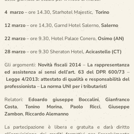
4
marzo
– ore 14.30, Starhotel Majestic,
Torino
12 marzo
– ore 14,30, Garnd Hotel Salerno,
Salerno
22 marzo
– ore 9.30, Hotel Palace Conero,
Osimo (AN)
28 marzo
– ore 9.30 Sheraton Hotel,
Acicastello (CT)
Gli argomenti:
Novità fiscali 2014
–
La rappresentanza
ed assistenza ai sensi dell’art. 63 del DPR 600/73
–
Legge 4/2013: attestato di qualità e responsabilità del
professionista
–
La norma UNI per i tributaristi
Relatori:
Edoardo giuseppe Boccalini
,
Gianfranco
Costa
,
Tonino Morina
,
Paolo Ricci
,
Giuseppe
Zambon
,
Riccardo Alemanno
La partecipazione è libera e gratuita e darà diritto