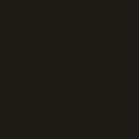
Tecnologia e Sicurezza
Blog d'Autore
La Settima Arte:
Cinema e Teatro
Media | Editoria
Rassegna Stampa