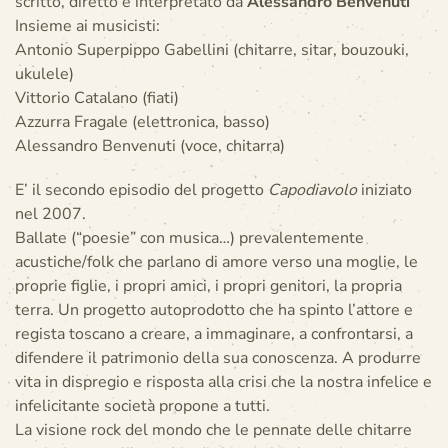
scritto, diretto e interpretato da
Alessandro Benvenuti
Insieme ai musicisti:
Antonio Superpippo Gabellini (chitarre, sitar, bouzouki,
ukulele)
Vittorio Catalano (fiati)
Azzurra Fragale (elettronica, basso)
Alessandro Benvenuti (voce, chitarra)
E’ il secondo episodio del progetto
Capodiavolo
iniziato
nel 2007.
Ballate (“poesie” con musica…) prevalentemente
acustiche/folk che parlano di amore verso una moglie, le
proprie figlie, i propri amici, i propri genitori, la propria
terra. Un progetto autoprodotto che ha spinto l’attore e
regista toscano a creare, a immaginare, a confrontarsi, a
difendere il patrimonio della sua conoscenza. A produrre
vita in dispregio e risposta alla crisi che la nostra infelice e
infelicitante società propone a tutti.
La visione rock del mondo che le pennate delle chitarre