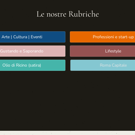
Le nostre Rubriche
Arte | Cultura | Eventi
Professioni e start-up
Gustando e Saporando
Lifestyle
Olio di Ricino (satira)
Roma Capitale
Sport: Persone e Atleti
Tecnologia e Sicurezza