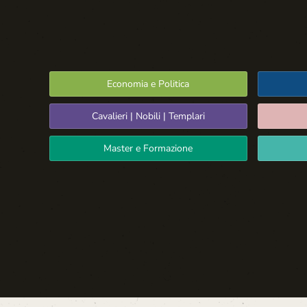
Economia e Politica
Cavalieri | Nobili | Templari
Master e Formazione
Spazio Libero
La Settima Arte:
Cinema e Teatro