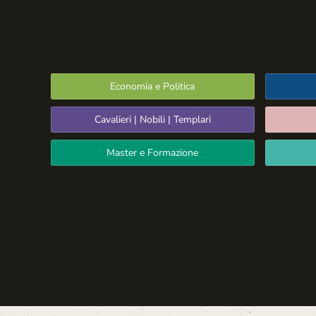
Economia e Politica
Cavalieri | Nobili | Templari
Master e Formazione
Spazio Libero
La Settima Arte:
Cinema e Teatro