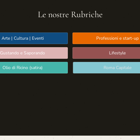
Le nostre Rubriche
Arte | Cultura | Eventi
Professioni e start-up
Gustando e Saporando
Lifestyle
Olio di Ricino (satira)
Roma Capitale
Sport: Persone e Atleti
Tecnologia e Sicurezza