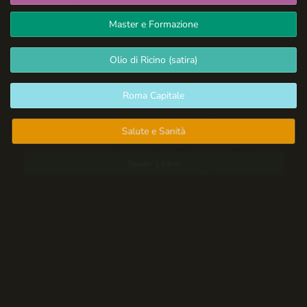
Master e Formazione
Olio di Ricino (satira)
Roma Capitale
Salute e Sanità
Spazio Libero
Sport: Persone e Atleti
Tecnologia e Sicurezza