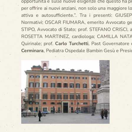
opportunità e sulle nuove esigenze che questo ha pro
per offrire ai nuovi anziani, non solo una maggiore 
attiva e autosufficiente.”. Tra i presenti: GIUS
Normativi; OSCAR FIUMARA, emerito Avvocato ge
STIPO, Avvocato di Stato; prof. STEFANO CRISC
ROSETTA MARTINEZ, cardiologa; CAMILLA NATA
Quirinale; prof.
Carlo Turchetti
, Past Governatore 
Cerminara
, Pediatra Ospedale Bambin Gesù e Pres