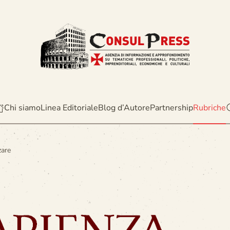
Chi siamo
Linea Editoriale
Blog d’Autore
Partnership
Rubriche
zare