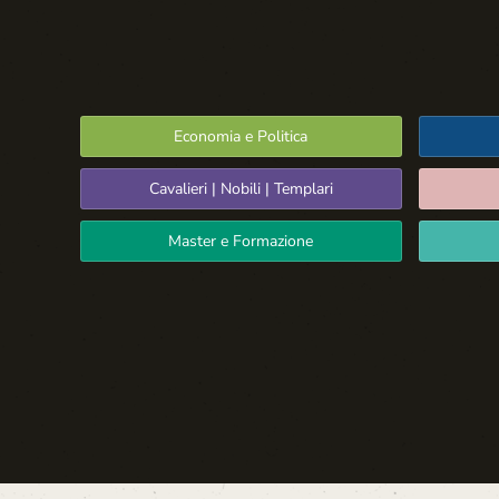
Economia e Politica
Cavalieri | Nobili | Templari
Master e Formazione
Spazio Libero
La Settima Arte:
Cinema e Teatro