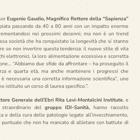
ssor
Eugenio Gaudio, Magnifico Rettore della “Sapienza”
oppiata passando da 40 a 80 anni con un impatto enorme
ncrementandosi nei prossimi decenni; ma non è un trend
tessa società che ha conquistato la longevità che si stanno
se non invertire questa tendenza: il nuovo stile di vita
hi elettronici, la loro alimentazione eccessiva e scorretta
ione… “Abbiamo due sfide da affrontare – ha proseguito il
terza e quarta età, ma anche mantenere i progressi che
è necessaria una corretta informazione scientifica”, uno
istituito un corso di laurea specifico.”.
tore Generale dell’Ebri Rita Levi-Montalcini Institute
, e
 straordinario del
gruppo IDI-Sanità,
hanno raccolto
ca e della cura delle patologie legate all’invecchiamento,
puntuale che non ha mancato di allietare con battute di