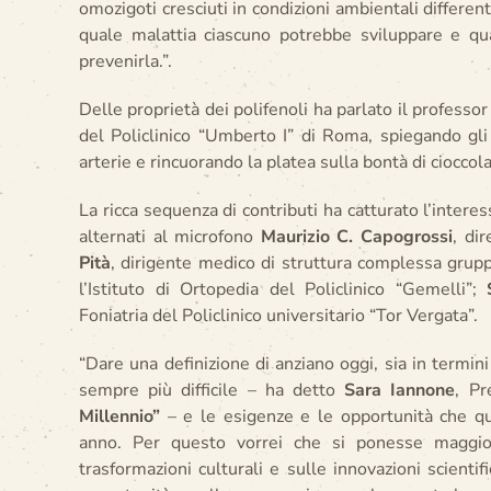
omozigoti cresciuti in condizioni ambientali differen
quale malattia ciascuno potrebbe sviluppare e qual
prevenirla.”.
Delle proprietà dei polifenoli ha parlato il professo
del Policlinico “Umberto I” di Roma, spiegando gli 
arterie e rincuorando la platea sulla bontà di cioccol
La ricca sequenza di contributi ha catturato l’interes
alternati al microfono
Maurizio C. Capogrossi
, di
Pità
, dirigente medico di struttura complessa grupp
l’Istituto di Ortopedia del Policlinico “Gemelli”;
Foniatria del Policlinico universitario “Tor Vergata”.
“Dare una definizione di anziano oggi, sia in termini 
sempre più difficile – ha detto
Sara Iannone
, Pr
Millennio”
– e le esigenze e le opportunità che 
anno. Per questo vorrei che si ponesse maggior
trasformazioni culturali e sulle innovazioni scient