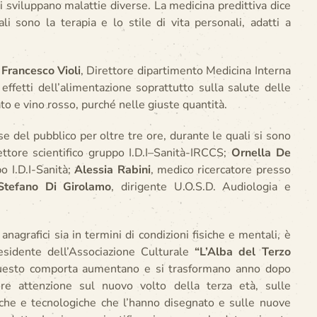
ti sviluppano malattie diverse. La medicina predittiva dice
i sono la terapia e lo stile di vita personali, adatti a
r
Francesco Violi
, Direttore dipartimento Medicina Interna
effetti dell’alimentazione soprattutto sulla salute delle
ato e vino rosso, purché nelle giuste quantità.
se del pubblico per oltre tre ore, durante le quali si sono
rettore scientifico gruppo I.D.I–Sanità-IRCCS;
Ornella De
o I.D.I-Sanità;
Alessia Rabini
, medico ricercatore presso
Stefano Di Girolamo
, dirigente U.O.S.D. Audiologia e
anagrafici sia in termini di condizioni fisiche e mentali, è
esidente dell’Associazione Culturale
“L’Alba del Terzo
questo comporta aumentano e si trasformano anno dopo
e attenzione sul nuovo volto della terza età, sulle
ifiche e tecnologiche che l’hanno disegnato e sulle nuove