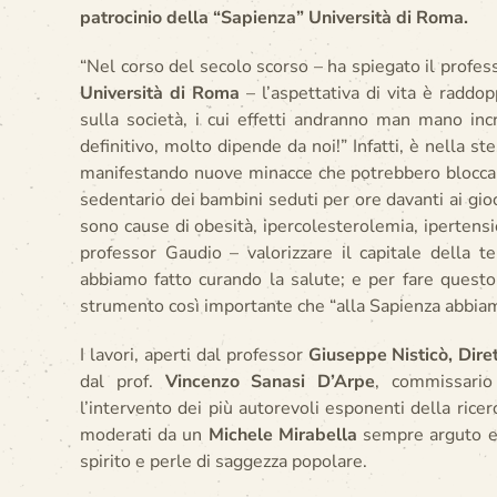
patrocinio della “Sapienza” Università di Roma.
“Nel corso del secolo scorso – ha spiegato il profe
Università di Roma
– l’aspettativa di vita è radd
sulla società, i cui effetti andranno man mano i
definitivo, molto dipende da noi!” Infatti, è nella s
manifestando nuove minacce che potrebbero bloccare 
sedentario dei bambini seduti per ore davanti ai gioc
sono cause di obesità, ipercolesterolemia, ipertens
professor Gaudio – valorizzare il capitale della 
abbiamo fatto curando la salute; e per fare questo 
strumento così importante che “alla Sapienza abbiamo 
I lavori, aperti dal professor
Giuseppe Nisticò, Diret
dal prof.
Vincenzo Sanasi D’Arpe
, commissario
l’intervento dei più autorevoli esponenti della ricer
moderati da un
Michele Mirabella
sempre arguto e 
spirito e perle di saggezza popolare.