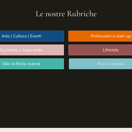
Le nostre Rubriche
Arte | Cultura | Eventi
Professioni e start-up
Gustando e Saporando
Lifestyle
Olio di Ricino (satira)
Roma Capitale
Sport: Persone e Atleti
Tecnologia e Sicurezza