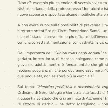
“Non c’è esempio più splendido di vecchiaia vissuta c
Nisticò parlando della professoressa Montalcini e ha
nuove scoperte e apportato alcune modifiche alla pr
A non avere dubbi sulla possibilità di prevenire l’i
direttore scientifico dell’Irccs Fondazione Santa Luc
e sport” siano la prevenzione più efficace dell’invecch
con una corretta alimentazione, con l’attività fisica, 
Dell’importanza del
“Clinical trials negli anziani”
ha 
geriatra, Imrccs-Inrca, di Ancona, spiegando come pr
giovani e adulti, mentre è fondamentale che gli stud
facciano sugli anziani che poi dovranno assumerli.
qualunque età, non esisterà più la vecchiaia”.
Sul tema:
“Medicina predittiva e decadimento cogn
Ordinario di Gerontologia e Geriatria alla facoltà di
il quale ha spiegato che ci si ammala di Alzheimer tr
“Il fattore di rischio – ha detto Marigliano – n