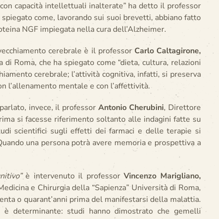
on capacità intellettuali inalterate” ha detto il professor
 spiegato come, lavorando sui suoi brevetti, abbiano fatto
oteina NGF impiegata nella cura dell’Alzheimer.
nvecchiamento cerebrale è il professor
Carlo Caltagirone,
ia di Roma, che ha spiegato come “dieta, cultura, relazioni
iamento cerebrale; l’attività cognitiva, infatti, si preserva
con l’allenamento mentale e con l’affettività.
parlato, invece, il professor
Antonio Cherubini
, Direttore
ima si facesse riferimento soltanto alle indagini fatte su
i scientifici sugli effetti dei farmaci e delle terapie si
 “Quando una persona potrà avere memoria e prospettiva a
itivo”
è intervenuto
il professor
Vincenzo Marigliano,
 Medicina e Chirurgia della “Sapienza” Università di Roma,
enta o quarant’anni prima del manifestarsi della malattia.
on è determinante: studi hanno dimostrato che gemelli