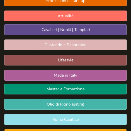
Professioni e start-up
Attualità
Cavalieri | Nobili | Templari
Gustando e Saporando
Lifestyle
Made in Italy
Master e Formazione
Olio di Ricino (satira)
Roma Capitale