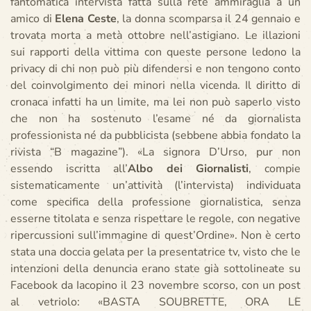
fantomatica intervista fatta sulla rete ammiraglia a un
amico di
Elena Ceste
, la donna scomparsa il 24 gennaio e
trovata morta a metà ottobre nell’astigiano. Le illazioni
sui rapporti della vittima con queste persone ledono la
privacy di chi non può più difendersi e non tengono conto
del coinvolgimento dei minori nella vicenda. Il diritto di
cronaca infatti ha un limite, ma lei
non può saperlo visto
che non ha sostenuto l’esame né da giornalista
professionista né da pubblicista (sebbene abbia fondato la
rivista “B magazine”). «La signora D’Urso, pur non
essendo iscritta all’
Albo dei Giornalisti
, compie
sistematicamente un’attività (l’intervista) individuata
come specifica della professione giornalistica, senza
esserne titolata e senza rispettare le regole, con negative
ripercussioni sull’immagine di quest’Ordine». Non è certo
stata una doccia gelata per la presentatrice tv, visto che le
intenzioni della denuncia erano state già sottolineate su
Facebook da Iacopino il 23 novembre scorso, con un post
al vetriolo: «BASTA SOUBRETTE, ORA LE