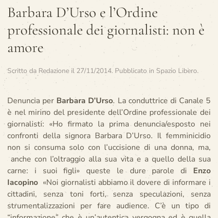
Barbara D’Urso e l’Ordine
professionale dei giornalisti: non è
amore
Scritto da
Redazione
il
27/11/2014
. Pubblicato in
Spazio Libero
.
Denuncia per
Barbara D’Urso
. La conduttrice di Canale 5
è nel mirino del presidente dell’Ordine professionale dei
giornalisti: «Ho firmato la prima denuncia/esposto nei
confronti della signora Barbara D’Urso. Il femminicidio
non si consuma solo con l’uccisione di una donna, ma,
anche con l’oltraggio alla sua vita e a quello della sua
carne: i suoi figli» queste le dure parole di
Enzo
Iacopino
«Noi giornalisti abbiamo il dovere di informare i
cittadini, senza toni forti, senza speculazioni, senza
strumentalizzazioni per fare audience. C’è un tipo di
“informazione” che è un’autentica vergogna ed è quella