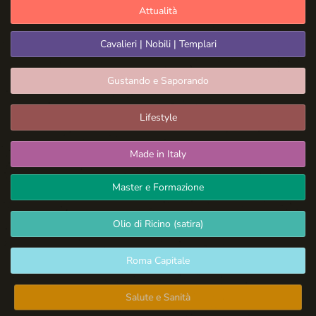
Attualità
Cavalieri | Nobili | Templari
Gustando e Saporando
Lifestyle
Made in Italy
Master e Formazione
Olio di Ricino (satira)
Roma Capitale
Salute e Sanità