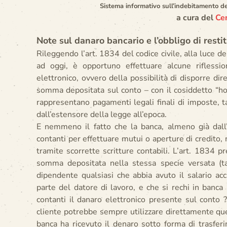
Sistema informativo sull’indebitamento dell
a cura del
Cen
Note sul danaro bancario e l’obbligo di resti
Rileggendo l’art. 1834 del codice civile, alla luce d
ad oggi, è opportuno effettuare alcune riflessio
elettronico, ovvero della possibilità di disporre d
somma depositata sul conto – con il cosiddetto “ho
rappresentano pagamenti legali finali di imposte, t
dall’estensore della legge all’epoca.
E nemmeno il fatto che la banca, almeno già dal
contanti per effettuare mutui o aperture di credito
tramite scorrette scritture contabili. L’art. 1834 p
somma depositata nella stessa specie versata (
dipendente qualsiasi che abbia avuto il salario acc
parte del datore di lavoro, e che si rechi in banca 
contanti il danaro elettronico presente sul conto 
cliente potrebbe sempre utilizzare direttamente qu
banca ha ricevuto il denaro sotto forma di trasfe