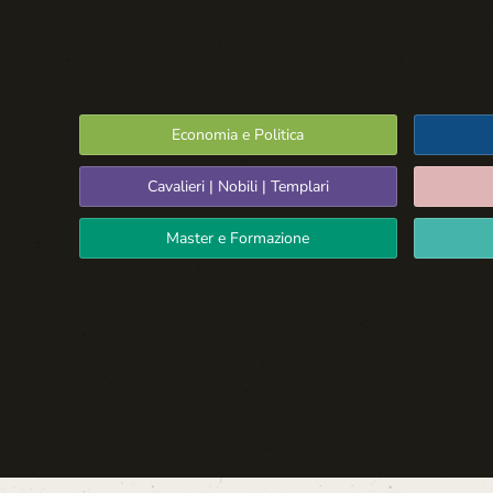
Economia e Politica
Cavalieri | Nobili | Templari
Master e Formazione
Spazio Libero
La Settima Arte:
Cinema e Teatro