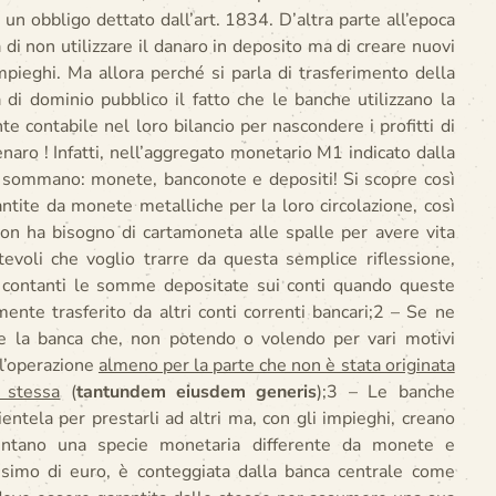
o un obbligo dettato dall’art. 1834. D’altra parte all’epoca
ia di non utilizzare il danaro in deposito ma di creare nuovi
mpieghi. Ma allora perché si parla di trasferimento della
di dominio pubblico il fatto che le banche utilizzano la
 contabile nel loro bilancio per nascondere i profitti di
enaro ! Infatti, nell’aggregato monetario M1 indicato dalla
i sommano: monete, banconote e depositi! Si scopre così
tite da monete metalliche per la loro circolazione, così
non ha bisogno di cartamoneta alle spalle per avere vita
voli che voglio trarre da questa semplice riflessione,
n contanti le somme depositate sui conti quando queste
ente trasferito da altri conti correnti bancari;2 – Se ne
e la banca che, non potendo o volendo per vari motivi
e l’operazione
almeno per la parte che non è stata originata
 stessa
(
tantundem eiusdem generis
);3 – Le banche
entela per prestarli ad altri ma, con gli impieghi, creano
entano una specie monetaria differente da monete e
esimo di euro, è conteggiata dalla banca centrale come