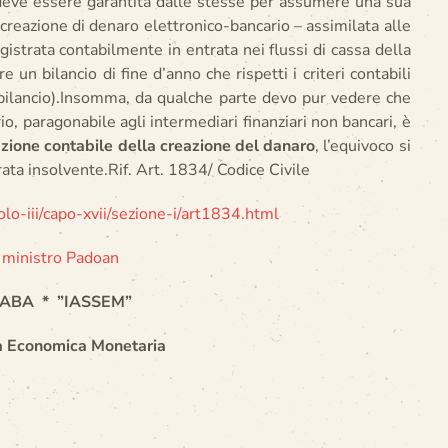
deve essere garantita dalle stesse per assumere una sua
reazione di denaro elettronico-bancario – assimilata alle
strata contabilmente in entrata nei flussi di cassa della
 un bilancio di fine d’anno che rispetti i criteri contabili
l bilancio).Insomma, da qualche parte devo pur vedere che
o, paragonabile agli intermediari finanziari non bancari, è
azione contabile della creazione del danaro
, l’equivoco si
ata insolvente.Rif. Art. 1834/ Codice Civile
tolo-iii/capo-xvii/sezione-i/art1834.html
l ministro Padoan
ABA * ”IASSEM”
mica Monetaria