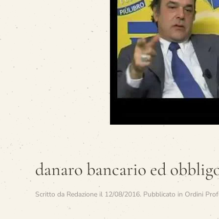
danaro bancario ed obbligo
Scritto da
Redazione
il
12/08/2016
. Pubblicato in
Ordini Prof