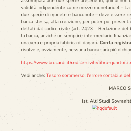
assommata alle due specie precedenti, quindi non 
validità indipendente come mezzo monetario;4 – La c
due specie di monete e banconote – deve essere regi
banca stessa, alla creazione, per poter poi presentare
dettati dal codice civile (art. 2423 – Redazione de
la banca, anziché un semplice intermediario finanziari
una vera e propria fabbrica di danaro.
Con la registr
risolve e, ovviamente, nessuna banca sarà più dichiar
https://www.brocardi.it/codice-civile/libro-quarto/ti
Vedi anche:
Tesoro sommerso: l’errore contabile de
MARCO S
Ist. Alti Studi Sovranità Econo