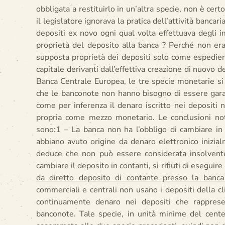
obbligata a restituirlo in un’altra specie, non è cert
il legislatore ignorava la pratica dell’attività bancar
depositi ex novo ogni qual volta effettuava degli i
proprietà del deposito alla banca ? Perché non era 
supposta proprietà dei depositi solo come espediente
capitale derivanti dall’effettiva creazione di nuovo d
Banca Centrale Europea, le tre specie monetarie s
che le banconote non hanno bisogno di essere garan
come per inferenza il denaro iscritto nei depositi 
propria come mezzo monetario. Le conclusioni note
sono:1 – La banca non ha l’obbligo di cambiare i
abbiano avuto origine da denaro elettronico inizialm
deduce che non può essere considerata insolvent
cambiare il deposito in contanti, si rifiuti di eseguir
da diretto deposito di contante presso la banca
commerciali e centrali non usano i depositi della cli
continuamente denaro nei depositi che rappres
banconote. Tale specie, in unità minime del cent