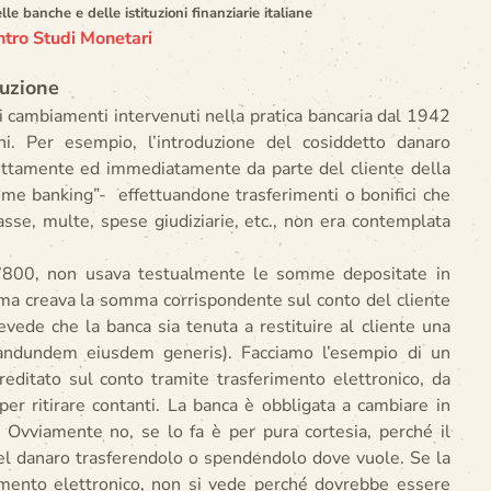
e banche e delle istituzioni finanziarie italiane
tro Studi Monetari
tuzione
ei cambiamenti intervenuti nella pratica bancaria dal 1942
ni. Per esempio, l’introduzione del cosiddetto danaro
irettamente ed immediatamente da parte del cliente della
me banking”- effettuandone trasferimenti o bonifici che
asse, multe, spese giudiziarie, etc., non era contemplata
l’800, non usava testualmente le somme depositate in
, ma creava la somma corrispondente sul conto del cliente
revede che la banca sia tenuta a restituire al cliente una
tandundem eiusdem generis). Facciamo l’esempio di un
reditato sul conto tramite trasferimento elettronico, da
per ritirare contanti. La banca è obbligata a cambiare in
? Ovviamente no, se lo fa è per pura cortesia, perché il
el danaro trasferendolo o spendendolo dove vuole. Se la
rimento elettronico, non si vede perché dovrebbe essere