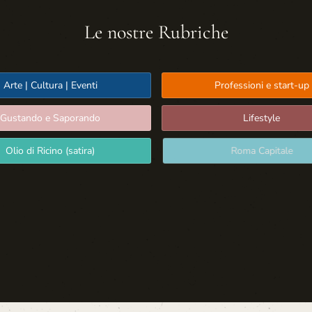
Le nostre Rubriche
Arte | Cultura | Eventi
Professioni e start-up
Gustando e Saporando
Lifestyle
Olio di Ricino (satira)
Roma Capitale
Sport: Persone e Atleti
Tecnologia e Sicurezza