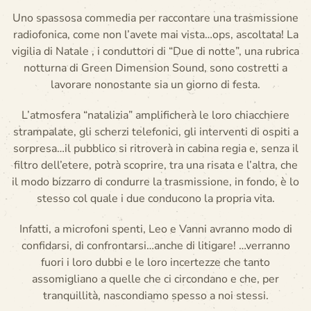
Uno spassosa commedia per raccontare una trasmissione
radiofonica, come non l’avete mai vista…ops, ascoltata! La
vigilia di Natale , i conduttori di “Due di notte”, una rubrica
notturna di Green Dimension Sound, sono costretti a
lavorare nonostante sia un giorno di festa.
L’atmosfera “natalizia” amplificherà le loro chiacchiere
strampalate, gli scherzi telefonici, gli interventi di ospiti a
sorpresa…il pubblico si ritroverà in cabina regia e, senza il
filtro dell’etere, potrà scoprire, tra una risata e l’altra, che
il modo bizzarro di condurre la trasmissione, in fondo, è lo
stesso col quale i due conducono la propria vita.
Infatti, a microfoni spenti, Leo e Vanni avranno modo di
confidarsi, di confrontarsi…anche di litigare! …verranno
fuori i loro dubbi e le loro incertezze che tanto
assomigliano a quelle che ci circondano e che, per
tranquillità, nascondiamo spesso a noi stessi.