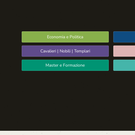
Economia e Politica
Cavalieri | Nobili | Templari
Master e Formazione
Spazio Libero
La Settima Arte:
Cinema e Teatro