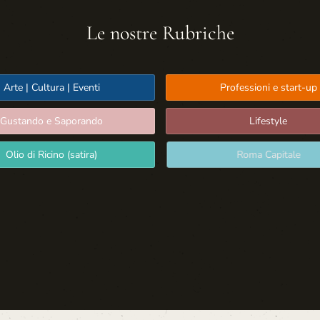
Le nostre Rubriche
Arte | Cultura | Eventi
Professioni e start-up
Gustando e Saporando
Lifestyle
Olio di Ricino (satira)
Roma Capitale
Sport: Persone e Atleti
Tecnologia e Sicurezza