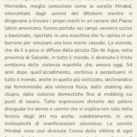
Mercedes, meglio conosciute come
le sorelle Mirabal
,
intercettate dagli uomini del dittatore mentre si
dirigevano a trovare i propri mariti in un carcere del Paese
latino americano, furono portate nei campi, vennero uccise
a bastonate, riportate in una macchina che fu spinta in un
burrone per simulare una loro morte casuale. La vicenda,
che da lì a poco si diffuse dalla piccola Ojo de Agua, nella
provincia di Salcedo, in tutto il mondo, è divenuta il triste
emblema delle violenza maschile che, ancora oggi, 54
anni dopo quell’accadimento, continua a perpetuarsi in
tutto il mondo, anche in quello più civilizzato, declinandosi
dal femminicidio alla violenza fisica, dallo stalking allo
stupro, dalle violenze domestiche fino al mobbing sui
posti di lavoro. Tutte espressioni distorte del potere
diseguale tra donne e uomini che si esplica non solo nella
ferocia degli atti ma anche, subdolamente, in una
molteplicità di manifestazioni silenziose. Le sorelle
Mirabal sono così divenute l’icona delle vittime di ogni