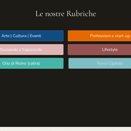
Le nostre Rubriche
Arte | Cultura | Eventi
Professioni e start-up
Gustando e Saporando
Lifestyle
Olio di Ricino (satira)
Roma Capitale
Sport: Persone e Atleti
Tecnologia e Sicurezza