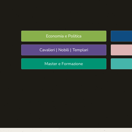
Economia e Politica
Cavalieri | Nobili | Templari
Master e Formazione
Spazio Libero
La Settima Arte:
Cinema e Teatro