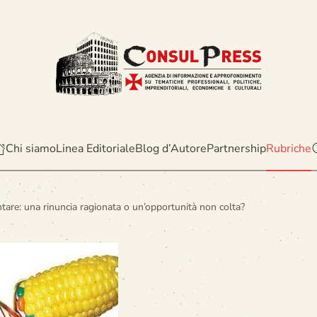
Chi siamo
Linea Editoriale
Blog d’Autore
Partnership
Rubriche
ntare: una rinuncia ragionata o un’opportunità non colta?