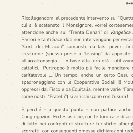
***
Ricollegandomi al precedente intervento sui “Quattro
cui si è scatenato il Monsignore, vorrei cortesement
attenzione anche sui “Trenta Denari” di
Vangelica
Parroci e tanti Sacerdoti non intervengono per evit
“Corti dei Miracoli” composte da falsi poveri, fi
creaturine (spesso prese a “leasing” da apposite 
all’accattonaggio – in base alla loro età – utilizza
cattolici. Purtroppo è molto più facile mendicare
caritatevole …..Un tempo, anche un certo Gesù c
spadroneggiano con le Cooperative Sociali !!! Molti
oppressi dal Fisco e da Equitalia, mentre varie “Fam
come nostri “Fratelli”) si arricchiscono con l’usura !
E perché – a questo punto – non parlare anche
Congregazioni Ecclesiastiche, con le loro case di ac
di fatto nei confronti di strutture turistiche alb
scorretti, con conseguenti omesse dichiarazioni redd