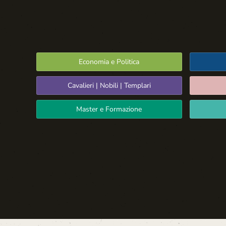
Economia e Politica
Cavalieri | Nobili | Templari
Master e Formazione
Spazio Libero
La Settima Arte:
Cinema e Teatro