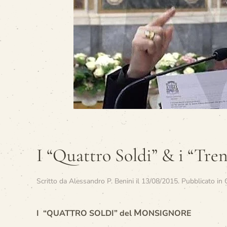
I “Quattro Soldi” & i “Tre
Scritto da
Alessandro P. Benini
il
13/08/2015
. Pubblicato in
M
I “QUATTRO SOLDI” del
ONSIGNORE