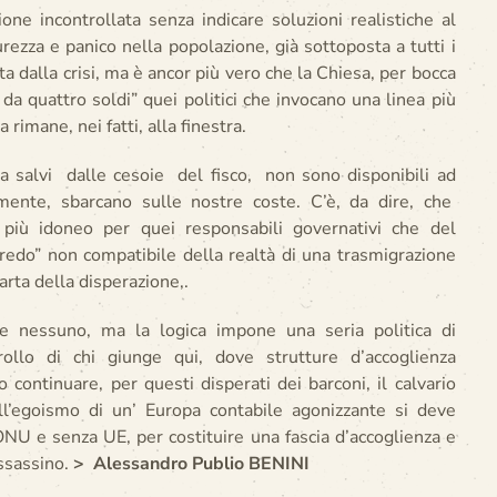
ione incontrollata senza indicare soluzioni realistiche al
ezza e panico nella popolazione, già sottoposta a tutti i
 dalla crisi, ma è ancor più vero che la Chiesa, per bocca
 da quattro soldi” quei politici che invocano una linea più
imane, nei fatti, alla finestra.
ora salvi dalle cesoie del fisco, non sono disponibili ad
mente, sbarcano sulle nostre coste. C’è, da dire, che
vo più idoneo per quei responsabili governativi che del
redo” non compatibile della realtà di una trasmigrazione
rta della disperazione,.
e nessuno, ma la logica impone una seria politica di
llo di chi giunge qui, dove strutture d’accoglienza
o continuare, per questi disperati dei barconi, il calvario
all’egoismo di un’ Europa contabile agonizzante si deve
ONU e senza UE, per costituire una fascia d’accoglienza e
ssassino.
>
Alessandro Publio BENINI