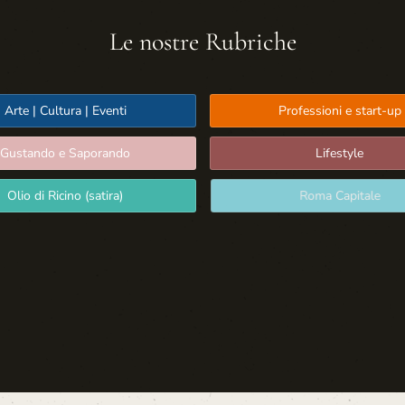
Le nostre Rubriche
Arte | Cultura | Eventi
Professioni e start-up
Gustando e Saporando
Lifestyle
Olio di Ricino (satira)
Roma Capitale
Sport: Persone e Atleti
Tecnologia e Sicurezza