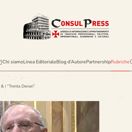
Chi siamo
Linea Editoriale
Blog d’Autore
Partnership
Rubriche
 & i “Trenta Denari”