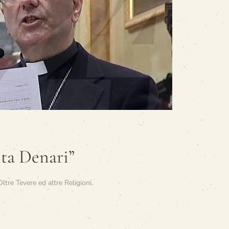
nta Denari”
Oltre Tevere ed altre Religioni
.