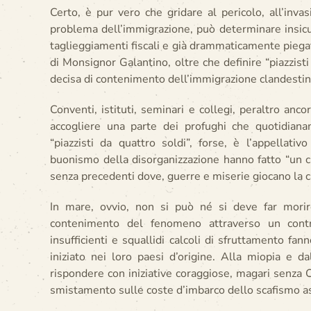
Certo, è pur vero che gridare al pericolo, all’invas
problema dell’immigrazione, può determinare insicur
taglieggiamenti fiscali e già drammaticamente piegata
di Monsignor Galantino, oltre che definire “piazzisti
decisa di contenimento dell’immigrazione clandestina r
Conventi, istituti, seminari e collegi, peraltro anc
accogliere una parte dei profughi che quotidiana
“piazzisti da quattro soldi”, forse, è l’appellati
buonismo della disorganizzazione hanno fatto “un c
senza precedenti dove, guerre e miserie giocano la ca
In mare, ovvio, non si può né si deve far morir
contenimento del fenomeno attraverso un contro
insufficienti e squallidi calcoli di sfruttamento fann
iniziato nei loro paesi d’origine. Alla miopia e d
rispondere con iniziative coraggiose, magari senza 
smistamento sulle coste d’imbarco dello scafismo a