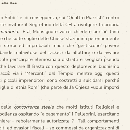
 *** ***
 Soldi ” e, di conseguenza, sui “Quattro Piazzisti” contro
e invitare il Segretario della CEI a rivolgere la propria
 memoria
. E al Monsignore vorrei chiedere perché tanti
are che sulle soglie delle Chiese stazionino perennemente
nti storpi ed improbabili madri che “gestiscono” povere
bande malavitose del racket) da allattare o da avviare
ndole per carpire elemosina a distratti e svogliati pseudo
 che lavorare !!! Basta con questo deplorevole buonismo
acciò via i “Mercanti” dal Tempio, mentre oggi questi
 piccoli imprenditori sono costretti a suicidarsi perché
iglie di etnia Rom” (che parte della Chiesa vuole imporci
 della
concorrenza sleale
che molti Istituti Religiosi e
coglienza ospitando “a pagamento” i Pellegrini, esercitano
erghiere – regolarmente autorizzate ? Tali comportamenti
iti ed evasioni fiscali – se commessi da organizzazioni di