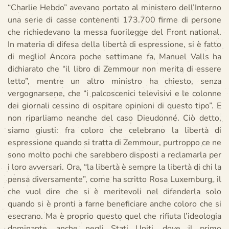
“Charlie Hebdo” avevano portato al ministero dell’Interno
una serie di casse contenenti 173.700 firme di persone
che richiedevano la messa fuorilegge del Front national.
In materia di difesa della libertà di espressione, si è fatto
di meglio! Ancora poche settimane fa, Manuel Valls ha
dichiarato che “il libro di Zemmour non merita di essere
letto”, mentre un altro ministro ha chiesto, senza
vergognarsene, che “i palcoscenici televisivi e le colonne
dei giornali cessino di ospitare opinioni di questo tipo”. E
non riparliamo neanche del caso Dieudonné. Ciò detto,
siamo giusti: fra coloro che celebrano la libertà di
espressione quando si tratta di Zemmour, purtroppo ce ne
sono molto pochi che sarebbero disposti a reclamarla per
i loro avversari. Ora, “la libertà è sempre la libertà di chi la
pensa diversamente”, come ha scritto Rosa Luxemburg, il
che vuol dire che si è meritevoli nel difenderla solo
quando si è pronti a farne beneficiare anche coloro che si
esecrano. Ma è proprio questo quel che rifiuta l’ideologia
dominante, anche negli Stati Uniti, dove il primo