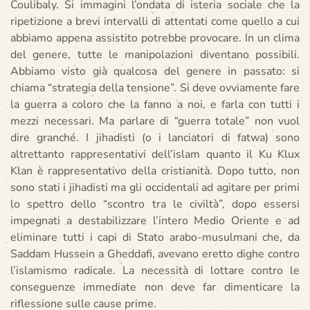
Coulibaly. Si immagini l’ondata di isteria sociale che la
ripetizione a brevi intervalli di attentati come quello a cui
abbiamo appena assistito potrebbe provocare. In un clima
del genere, tutte le manipolazioni diventano possibili.
Abbiamo visto già qualcosa del genere in passato: si
chiama “strategia della tensione”. Si deve ovviamente fare
la guerra a coloro che la fanno a noi, e farla con tutti i
mezzi necessari. Ma parlare di “guerra totale” non vuol
dire granché. I jihadisti (o i lanciatori di fatwa) sono
altrettanto rappresentativi dell’islam quanto il Ku Klux
Klan è rappresentativo della cristianità. Dopo tutto, non
sono stati i jihadisti ma gli occidentali ad agitare per primi
lo spettro dello “scontro tra le civiltà”, dopo essersi
impegnati a destabilizzare l’intero Medio Oriente e ad
eliminare tutti i capi di Stato arabo-musulmani che, da
Saddam Hussein a Gheddafi, avevano eretto dighe contro
l’islamismo radicale. La necessità di lottare contro le
conseguenze immediate non deve far dimenticare la
riflessione sulle cause prime.