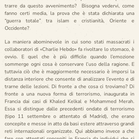
trarre da questo avvenimento? Bisogna vedervi, come
fanno certi media, la prova che è stata dichiarata una
“guerra totale” tra islam e cristianità, Oriente e
Occidente?
La maniera abominevole in cui sono stati massacrati i
collaboratori di «Charlie Hebdo» fa rivoltare lo stomaco, è
ovvio. E quel che è più difficile quando l’emozione
sommerge ogni cosa è conservare l’uso della ragione. E
tuttavia ciò che è maggiormente necessario è imporsi la
distanza interiore che consente di analizzare l’evento e di
trarne delle lezioni. Di fronte a che cosa ci troviamo? Di
fronte a una nuova forma di terrorismo, inaugurata in
Francia dai casi di Khaled Kelkal e Mohammed Merah.
Essa si distingue dalle precedenti ondate di terrorismo
(tipo 11 settembre o attentato di Madrid), che erano
concepite e messe in atto da basi estere attraverso grandi
reti internazionali organizzate. Qui abbiamo invece a che
fare con attentati concepiti in Francia da individui che si