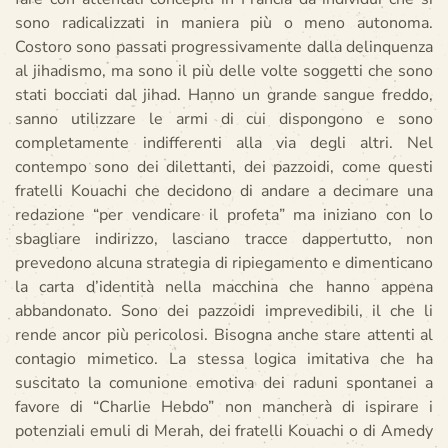
sono radicalizzati in maniera più o meno autonoma.
Costoro sono passati progressivamente dalla delinquenza
al jihadismo, ma sono il più delle volte soggetti che sono
stati bocciati dal jihad. Hanno un grande sangue freddo,
sanno utilizzare le armi di cui dispongono e sono
completamente indifferenti alla via degli altri. Nel
contempo sono dei dilettanti, dei pazzoidi, come questi
fratelli Kouachi che decidono di andare a decimare una
redazione “per vendicare il profeta” ma iniziano con lo
sbagliare indirizzo, lasciano tracce dappertutto, non
prevedono alcuna strategia di ripiegamento e dimenticano
la carta d’identità nella macchina che hanno appena
abbandonato. Sono dei pazzoidi imprevedibili, il che li
rende ancor più pericolosi. Bisogna anche stare attenti al
contagio mimetico. La stessa logica imitativa che ha
suscitato la comunione emotiva dei raduni spontanei a
favore di “Charlie Hebdo” non mancherà di ispirare i
potenziali emuli di Merah, dei fratelli Kouachi o di Amedy