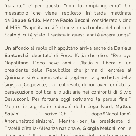
“garante” e per questo “non lo rimpiangeremo”. Un
messaggio che viene replicato in tarda mattinata
da
Beppe Grillo
. Mentre
Paolo Becchi
, considerato vicino
al M5S, “Napolitano si è dimesso ma l’ombra del colpo di
Stato di cui è stato il regista in questi anni è ancora lunga”.
Un affondo al ruolo di Napolitano arriva anche da
Daniela
Santanché
, deputata di Forza Italia che dice: “Bye bye
Napolitano. Dopo nove anni, l’Italia si libera di un
presidente della Repubblica che prima di entrare al
Quirinale si è dimenticato di togliersi la giacchetta della
sinistra. Colpevole, tra i colpevoli, di non aver fermato la
persecuzione politica e giudiziaria nei confronti di Silvio
Berlusconi. Per fortuna oggi scriviamo la parole fine!”.
Mentre il segretario federale della Lega Nord,
Matteo
Salvini
, scrive:”Chi dopo#Napolitano?
#nonunaltrodisinistra”. Mentre per la presidente di
Fratelli d’Italia-Alleanza nazionale,
Giorgia Meloni
, con le
dimissioni “l’Italia chiuda la stagione della sottomissione