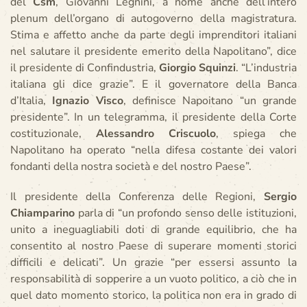
del
Csm
, Giovanni Legnini, a nome anche dell’intero
plenum dell’organo di autogoverno della magistratura.
Stima e affetto anche da parte degli imprenditori italiani
nel salutare il presidente emerito della Napolitano”, dice
il presidente di Confindustria,
Giorgio Squinzi
. “L’industria
italiana gli dice grazie”. E il governatore della Banca
d’Italia,
Ignazio Visco
, definisce Napoitano “un grande
presidente”. In un telegramma, il presidente della Corte
costituzionale,
Alessandro Criscuolo
, spiega che
Napolitano ha operato “nella difesa costante dei valori
fondanti della nostra società e del nostro Paese”.
Il presidente della Conferenza delle Regioni,
Sergio
Chiamparino
parla di “un profondo senso delle istituzioni,
unito a ineguagliabili doti di grande equilibrio, che ha
consentito al nostro Paese di superare momenti storici
difficili e delicati”. Un grazie “per essersi assunto la
responsabilità di sopperire a un vuoto politico, a ciò che in
quel dato momento storico, la politica non era in grado di