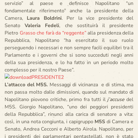
servizio” al paese e definisce Napolitano “un
fondamentale riferimento” anche la presidente della
Camera,
Laura Boldrini
. Per la vice presidente del
Senato
Valeria Fedeli
, che sostituirà il presidente
Pietro
Grasso che farà da “reggente”
alla presidenza della
Repubblica, Napolitano “ha esercitato il suo ruolo
perseguendo i necessari e non sempre facili equilibri tra il
Parlamento e i governi che si sono succeduti negli anni
della sua presidenza, e lo ha fatto in un periodo molto
complesso per il nostro Paese”.
L’attacco del M5S.
Messaggi di vicinanza e di stima, ma
non passa molto dalle dimissioni, quando sul mandato di
Napolitano piovono critiche, primo fra tutti il
j’accuse
del
M5S. Giorgio Napolitano, “uno dei peggiori presidenti
della Repubblica”, rinunci alla carica di senatore a vita:
così, in una nota congiunta, i capigruppo
M5S
di Camera e
Senato, Andrea Cecconi e Alberto Airola. Napolitano, per
i presidenti dei parlamentari pentastellati, non è stato