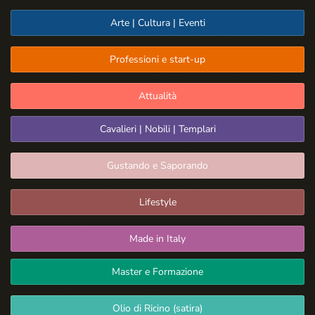
Arte | Cultura | Eventi
Professioni e start-up
Attualità
Cavalieri | Nobili | Templari
Gustando e Saporando
Lifestyle
Made in Italy
Master e Formazione
Olio di Ricino (satira)