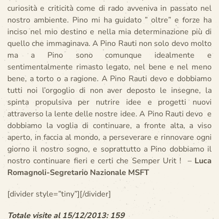
curiosità e criticità come di rado avveniva in passato nel
nostro ambiente. Pino mi ha guidato ” oltre” e forze ha
inciso nel mio destino e nella mia determinazione più di
quello che immaginava. A Pino Rauti non solo devo molto
ma a Pino sono comunque idealmente e
sentimentalmente rimasto legato, nel bene e nel meno
bene, a torto o a ragione. A Pino Rauti devo e dobbiamo
tutti noi l’orgoglio di non aver deposto le insegne, la
spinta propulsiva per nutrire idee e progetti nuovi
attraverso la lente delle nostre idee. A Pino Rauti devo e
dobbiamo la voglia di continuare, a fronte alta, a viso
aperto, in faccia al mondo, a perseverare e rinnovare ogni
giorno il nostro sogno, e soprattutto a Pino dobbiamo il
nostro continuare fieri e certi che Semper Urit ! –
Luca
Romagnoli-Segretario Nazionale MSFT
[divider style=”tiny”][/divider]
Totale visite al 15/12/2013: 159