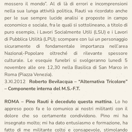
mossero il mondo”. Al di là di errori e incomprensioni
nella sua lunga attività politica, Rauti va ricordato anche
per le sue sempre lucide analisi e proposte in campo
economico e sociale, fra le quali si sottolineano, a titolo di
puro esempio, i Lavori Socialmente Utili (LSU) e i Lavori
di Pubblica Utilità (LPU); scompare con lui un personaggio
sicuramente di fondamentale importanza nell’area
Nazional-Popolare oltreché di rilevante spessore
culturale. Le esequie funebri si svolgeranno lunedì 5
novembre alle ore 12,30 nella Basilica di San Marco in
Roma (Piazza Venezia).
3.XI.2012
Roberto Bevilacqua – “Alternativa Tricolore”
– Componente interna del M.S.-F.T.
ROMA – Pino Rauti è deceduto questa mattina
. Lo ho
appreso poco fa e lo comunico ai nostri militanti con il
dolore che so certamente condividono. Pino mi ha
insegnato molto; mi ha dato entusiasmo e formazione, ha
fatto di me militante colto e consapevole, stimolando