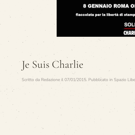
Je Suis Charlie
Scritto da
Redazione
il
07/01/2015
. Pubblicato in
Spazio Lib