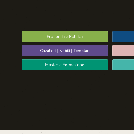
Economia e Politica
Cavalieri | Nobili | Templari
Master e Formazione
Spazio Libero
La Settima Arte:
Cinema e Teatro