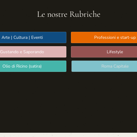
Le nostre Rubriche
Arte | Cultura | Eventi
Professioni e start-up
Gustando e Saporando
Lifestyle
Olio di Ricino (satira)
Roma Capitale
Sport: Persone e Atleti
Tecnologia e Sicurezza