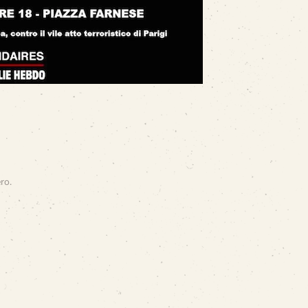
ero
.