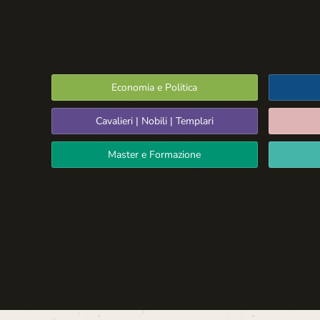
Economia e Politica
Cavalieri | Nobili | Templari
Master e Formazione
Spazio Libero
La Settima Arte:
Cinema e Teatro