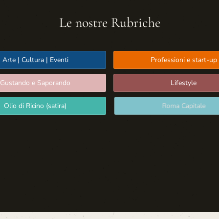
Le nostre Rubriche
Arte | Cultura | Eventi
Professioni e start-up
Gustando e Saporando
Lifestyle
Olio di Ricino (satira)
Roma Capitale
Sport: Persone e Atleti
Tecnologia e Sicurezza
Media | Editoria
Rassegna Stampa