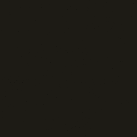
Spazio Libero
Sport: Persone e Atleti
Tecnologia e Sicurezza
Blog d'Autore
La Settima Arte:
Cinema e Teatro