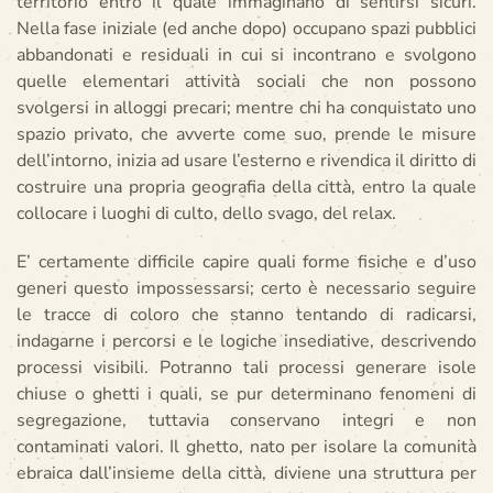
territorio entro il quale immaginano di sentirsi sicuri.
Nella fase iniziale (ed anche dopo) occupano spazi pubblici
abbandonati e residuali in cui si incontrano e svolgono
quelle elementari attività sociali che non possono
svolgersi in alloggi precari; mentre chi ha conquistato uno
spazio privato, che avverte come suo, prende le misure
dell’intorno, inizia ad usare l’esterno e rivendica il diritto di
costruire una propria geografia della città, entro la quale
collocare i luoghi di culto, dello svago, del relax.
E’ certamente difficile capire quali forme fisiche e d’uso
generi questo impossessarsi; certo è necessario seguire
le tracce di coloro che stanno tentando di radicarsi,
indagarne i percorsi e le logiche insediative, descrivendo
processi visibili. Potranno tali processi generare isole
chiuse o ghetti i quali, se pur determinano fenomeni di
segregazione, tuttavia conservano integri e non
contaminati valori. Il ghetto, nato per isolare la comunità
ebraica dall’insieme della città, diviene una struttura per