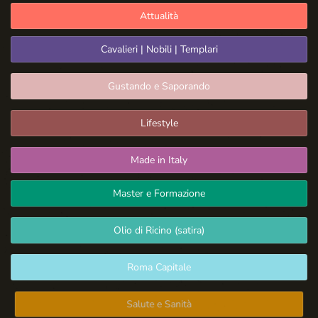
Attualità
Cavalieri | Nobili | Templari
Gustando e Saporando
Lifestyle
Made in Italy
Master e Formazione
Olio di Ricino (satira)
Roma Capitale
Salute e Sanità