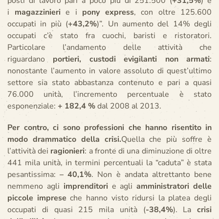
posti di lavoro pari a poco più di 251.500 (
+31,5%
) e
i
magazzinieri
e i
pony express
, con oltre 125.600
occupati in più (
+43,2%
)”. Un aumento del 14% degli
occupati c’è stato fra cuochi, baristi e ristoratori.
Particolare l’andamento delle attività che
riguardano
portieri, custodi e
vigilanti non armati
:
nonostante l’aumento in valore assoluto di quest’ultimo
settore sia stato abbastanza contenuto e pari a quasi
76.000 unità, l’incremento percentuale è stato
esponenziale:
+ 182,4 %
dal 2008 al 2013.
Per contro, ci sono professioni che hanno risentito in
modo drammatico della crisi.
Quella che più soffre è
l’attività dei
ragionieri
: a fronte di una diminuzione di oltre
441 mila unità, in termini percentuali la “caduta” è stata
pesantissima:
– 40,1%
. Non è andata altrettanto bene
nemmeno agli
imprenditori
e agli
amministratori delle
piccole imprese
che hanno visto ridursi la platea degli
occupati di quasi 215 mila unità (
-38,4%
). La
crisi