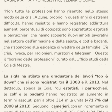
CASA, MA, HANNO RESISTITO, VEDIAMO COME.
“Non tutte le professioni hanno risentito nello stesso
modo della crisi. Alcune, proprio in questi anni di estrema
difficoltà, hanno resistito e hanno registrato addirittura
aumenti percentuali di occupati: sono soprattutto estetisti
e parrucchieri, che hanno scoperto nuovi ambiti lavorativi
nel settore dell’immagine e della salute, e colf e badanti,
che rispondono alle esigenze di welfare della famiglie. C’è
crisi, invece, per ragionieri, muratori e falegnami. Questo
il “borsino delle professioni” curato dall’Ufficio studi della
Cgia di Mestre.
La sigla ha stilato una graduatoria dei lavori “top &
down” che si sono registrati tra il 2008 e il 2013.
Nel
dettaglio, spiega la Cgia, “gli
estetisti
, i
parrucchieri
,
le
colf
e le
badanti
hanno registrato un aumento in
termini assoluti pari a oltre 314 mila unità (
+71,7% dal
2008 al 2013
). Seguono i
camerieri
, con un incremento di