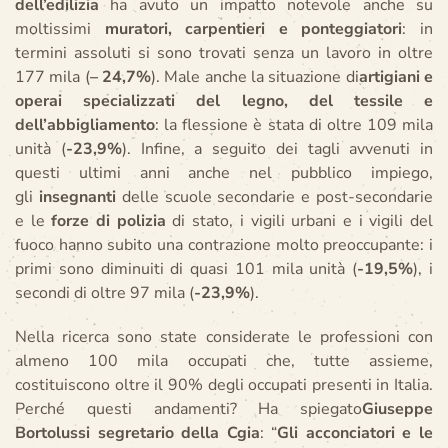
dell’edilizia
ha avuto un impatto notevole anche su
moltissimi
muratori, carpentieri e ponteggiatori
: in
termini assoluti si sono trovati senza un lavoro in oltre
177 mila (
– 24,7%
). Male anche la situazione di
artigiani e
operai specializzati del legno, del tessile e
dell’abbigliamento
: la flessione è stata di oltre 109 mila
unità (
-23,9%
). Infine, a seguito dei tagli avvenuti in
questi ultimi anni anche nel pubblico impiego,
gli
insegnanti
delle scuole secondarie e post-secondarie
e le
forze di polizia
di stato, i vigili urbani e i vigili del
fuoco hanno subito una contrazione molto preoccupante: i
primi sono diminuiti di quasi 101 mila unità (
-19,5%
), i
secondi di oltre 97 mila (
-23,9%
).
Nella ricerca sono state considerate le professioni con
almeno 100 mila occupati che, tutte assieme,
costituiscono oltre il 90% degli occupati presenti in Italia.
Perché questi andamenti? Ha spiegato
Giuseppe
Bortolussi segretario della Cgia
: “
Gli acconciatori e le