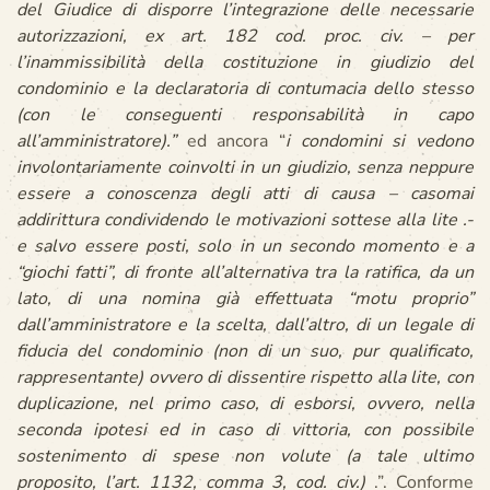
del Giudice di disporre l’integrazione delle necessarie
autorizzazioni, ex art. 182 cod. proc. civ. – per
l’inammissibilità della costituzione in giudizio del
condominio e la declaratoria di contumacia dello stesso
(con le conseguenti responsabilità in capo
all’amministratore).”
ed ancora “
i condomini si vedono
involontariamente coinvolti in un giudizio, senza neppure
essere a conoscenza degli atti di causa – casomai
addirittura condividendo le motivazioni sottese alla lite .-
e salvo essere posti, solo in un secondo momento e a
“giochi fatti”, di fronte all’alternativa tra la ratifica, da un
lato, di una nomina già effettuata “motu proprio”
dall’amministratore e la scelta, dall’altro, di un legale di
fiducia del condominio (non di un suo, pur qualificato,
rappresentante) ovvero di dissentire rispetto alla lite, con
duplicazione, nel primo caso, di esborsi, ovvero, nella
seconda ipotesi ed in caso di vittoria, con possibile
sostenimento di spese non volute (a tale ultimo
proposito, l’art. 1132, comma 3, cod. civ.)
.”. Conforme