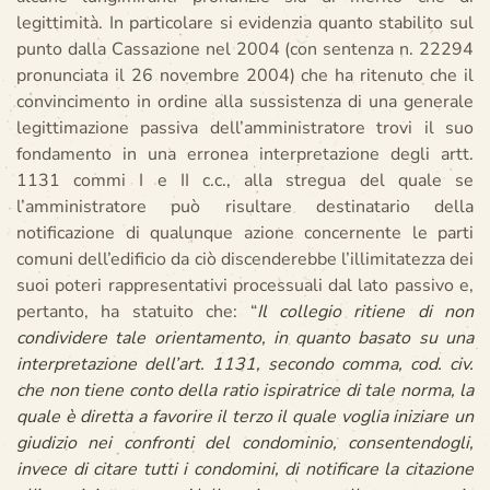
legittimità. In particolare si evidenzia quanto stabilito sul
punto dalla Cassazione nel 2004 (con sentenza n. 22294
pronunciata il 26 novembre 2004) che ha ritenuto che il
convincimento in ordine alla sussistenza di una generale
legittimazione passiva dell’amministratore trovi il suo
fondamento in una erronea interpretazione degli artt.
1131 commi I e II c.c., alla stregua del quale se
l’amministratore può risultare destinatario della
notificazione di qualunque azione concernente le parti
comuni dell’edificio da ciò discenderebbe l’illimitatezza dei
suoi poteri rappresentativi processuali dal lato passivo e,
pertanto, ha statuito che: “
Il collegio ritiene di non
condividere tale orientamento, in quanto basato su una
interpretazione dell’art. 1131, secondo comma, cod. civ.
che non tiene conto della ratio ispiratrice di tale norma, la
quale è diretta a favorire il terzo il quale voglia iniziare un
giudizio nei confronti del condominio, consentendogli,
invece di citare tutti i condomini, di notificare la citazione