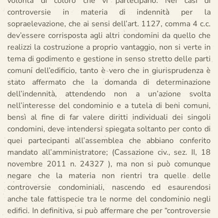
volontà di coloro che vi partecipano. Nei casi di
controversie in materia di indennità per la
sopraelevazione, che ai sensi dell’art. 1127, comma 4 c.c.
dev’essere corrisposta agli altri condomini da quello che
realizzi la costruzione a proprio vantaggio, non si verte in
tema di godimento e gestione in senso stretto delle parti
comuni dell’edificio, tanto è vero che in giurisprudenza è
stato affermato che la domanda di determinazione
dell’indennità, attendendo non a un’azione svolta
nell’interesse del condominio e a tutela di beni comuni,
bensì al fine di far valere diritti individuali dei singoli
condomini, deve intendersi spiegata soltanto per conto di
quei partecipanti all’assemblea che abbiano conferito
mandato all’amministratore; (Cassazione civ., sez. II, 18
novembre 2011 n. 24327 ), ma non si può comunque
negare che la materia non rientri tra quelle delle
controversie condominiali, nascendo ed esaurendosi
anche tale fattispecie tra le norme del condominio negli
edifici. In definitiva, si può affermare che per “controversie