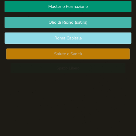
Master e Formazione
Olio di Ricino (satira)
Roma Capitale
Salute e Sanità
Spazio Libero
Sport: Persone e Atleti
Tecnologia e Sicurezza