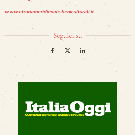
www.etruriameridionale.beniculturali.it
Seguici su