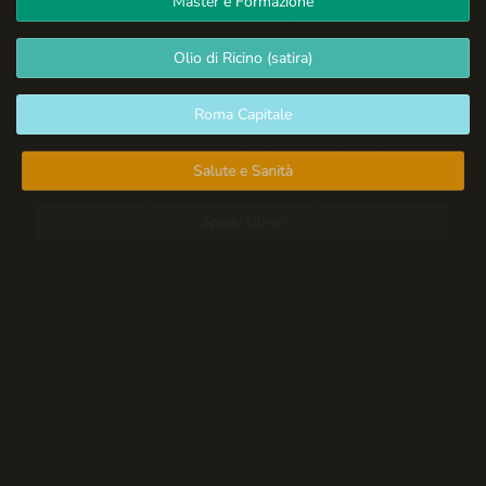
Master e Formazione
Olio di Ricino (satira)
Roma Capitale
Salute e Sanità
Spazio Libero
Sport: Persone e Atleti
Tecnologia e Sicurezza
Blog d'Autore