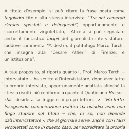
A titolo d’esempio, si può citare la frase posta come
leggiadro
titolo alla stessa intervista: “
Tra noi camerati
c’erano spostati e delinquenti”,
opportunamente e
scorrettamente virgolettato, Altresì si può segnalare
anche il fantastico
incipit
del giornalista intervistatore,
laddove commenta: “A destra, il politologo Marco Tarchi,
che insegna alla “Cesare Alfieri” di Firenze, è
un’istituzione”.
A tale proposito, si riporta quanto il Prof. Marco Tarchi –
intervistato – ha scritto all’intervistatore, dopo aver letto
la proprie intervista, opportunamente adattata affinché la
stessa risulti più conforme a quanto il Quotidiano
Rosso
–
chic
desidera far leggere ai propri lettori.
>
“Ho letto.
Insegnando comunicazione politica da quindici anni, non
fingo stupore sul titolo – che, lo so, non dipende
dall’intervistatore -, che al giornale serve, anche con i falsi
virgolettati come in questo caso, per accreditare la propria