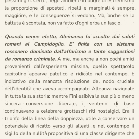
pessimi giri. Certo, negli ambienti in odore di estremismo
la proporzione di spostati, ribelli e marginali è sempre
maggiore, e le conseguenze si vedono. Ma, anche se la
battuta è scontata, non va fatto d’ogni erba un fascio.
Quando venne eletto, Alemanno fu accolto dai saluti
romani al Campidoglio. E’ finita con un sistema
rossonero dominato dall’affarismo e tante suggestioni
da romanzo criminale.
A me, ma anche a non pochi amici
provenienti dall’esperienza missina, quello spettacolo
capitolino apparve patetico e ridicolo nel contempo. E
indicativo della mancata risoluzione del nodo cruciale
dell’identità che aveva accompagnato Alleanza nazionale
in tutta la sua storia: mentre Fini esibiva la sua più o meno
sincera conversione liberale, i ventenni di base
continuavano a celebrare grotteschi riti nostalgici. Era il
trionfo della linea della doppiezza, utile a conservare un
potenziale di ricatto verso gli alleati, e nel contempo il
sigillo della nullità propositiva di una classe dirigente che