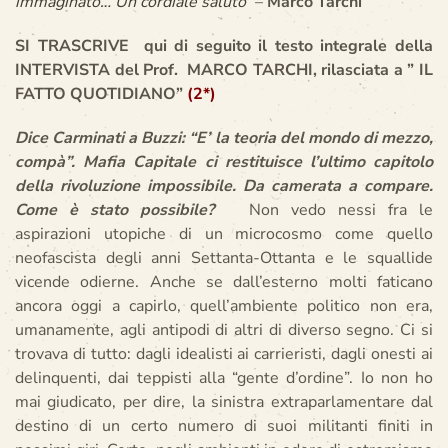
immaginato… Un cordiale saluto”
–
Marco Tarchi
SI TRASCRIVE qui di seguito il testo integrale della
INTERVISTA del Prof. MARCO TARCHI, rilasciata a ” IL
FATTO QUOTIDIANO”
(2*)
Dice Carminati a Buzzi: “E’ la teoria del mondo di mezzo,
compà”. Mafia Capitale ci restituisce l’ultimo capitolo
della rivoluzione impossibile. Da camerata a compare.
Come è stato possibile?
Non vedo nessi fra le
aspirazioni utopiche di un microcosmo come quello
neofascista degli anni Settanta-Ottanta e le squallide
vicende odierne. Anche se dall’esterno molti faticano
ancora oggi a capirlo, quell’ambiente politico non era,
umanamente, agli antipodi di altri di diverso segno. Ci si
trovava di tutto: dagli idealisti ai carrieristi, dagli onesti ai
delinquenti, dai teppisti alla “gente d’ordine”. Io non ho
mai giudicato, per dire, la sinistra extraparlamentare dal
destino di un certo numero di suoi militanti finiti in