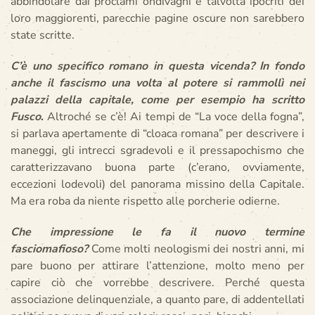
abbindolare dai proclami ondivaghi e talvolta ipocriti dei
loro maggiorenti, parecchie pagine oscure non sarebbero
state scritte.
C’è uno specifico romano in questa vicenda? In fondo
anche il fascismo una volta al potere si rammollì nei
palazzi della capitale, come per esempio ha scritto
Fusco
.
Altroché se c’è! Ai tempi de “La voce della fogna”,
si parlava apertamente di “cloaca romana” per descrivere i
maneggi, gli intrecci sgradevoli e il pressapochismo che
caratterizzavano buona parte (c’erano, ovviamente,
eccezioni lodevoli) del panorama missino della Capitale.
Ma era roba da niente rispetto alle porcherie odierne.
Che impressione le fa il nuovo termine
fasciomafioso?
Come molti neologismi dei nostri anni, mi
pare buono per attirare l’attenzione, molto meno per
capire ciò che vorrebbe descrivere. Perché questa
associazione delinquenziale, a quanto pare, di addentellati