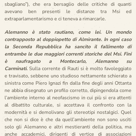
sbagliano”), che era bersaglio delle critiche di quanti
avevano ben presenti le distanze tra Msi ed
extraparlamentarismo e ci teneva a rimarcarle.
Alemanno è stato rautiano, come lei. Un mondo
contrapposto al doppiopetto di Almirante. In ogni caso
la Seconda Repubblica ha sancito il fallimento di
entrambe le due maggiori correnti storiche del Msi. Fini
è naufragato a Montecarlo, Alemanno su
Carminati
.
Sulla corrente di Rauti si è molto favoleggiato
e travisato, sebbene uno studioso nettamente schierato a
sinistra come Piero Ignazi fin dalla fine degli anni Ottanta
ne abbia disegnato un profilo corretto, dipingendola come
l’ambiente interno al neofascismo in cui più si era attenti
al dibattito culturale, si accettava il confronto con la
modernità e si demolivano gli stereotipi nostalgici. Quel
che non si dice è che da quell’ambiente non sono usciti
solo gli Alemanno e altri mestieranti della politica, ma
anche accademici, dirigenti di vertice di associazioni