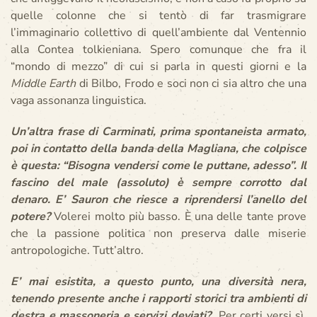
quelle colonne che si tentò di far trasmigrare
l’immaginario collettivo di quell’ambiente dal Ventennio
alla Contea tolkieniana. Spero comunque che fra il
“mondo di mezzo” di cui si parla in questi giorni e la
Middle Earth
di Bilbo, Frodo e soci non ci sia altro che una
vaga assonanza linguistica.
Un’altra frase di Carminati, prima spontaneista armato,
poi in contatto della banda della Magliana, che colpisce
è questa: “Bisogna vendersi come le puttane, adesso”. Il
fascino del male (assoluto) è sempre corrotto dal
denaro. E’ Sauron che riesce a riprendersi l’anello del
potere?
Volerei molto più basso. È una delle tante prove
che la passione politica non preserva dalle miserie
antropologiche. Tutt’altro.
E’ mai esistita, a questo punto, una diversità nera,
tenendo presente anche i rapporti storici tra ambienti di
destra e massoneria e servizi deviati?
Per certi versi sì,