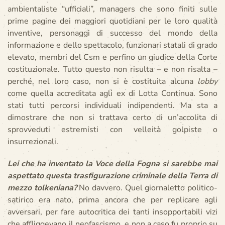
ambientaliste “ufficiali”, managers che sono finiti sulle
prime pagine dei maggiori quotidiani per le loro qualità
inventive, personaggi di successo del mondo della
informazione e dello spettacolo, funzionari statali di grado
elevato, membri del Csm e perfino un giudice della Corte
costituzionale. Tutto questo non risulta – e non risalta –
perché, nel loro caso, non si è costituita alcuna
lobby
come quella accreditata agli ex di Lotta Continua. Sono
stati tutti percorsi individuali indipendenti. Ma sta a
dimostrare che non si trattava certo di un’accolita di
sprovveduti estremisti con velleità golpiste o
insurrezionali.
Lei che ha inventato la Voce della Fogna si sarebbe mai
aspettato questa trasfigurazione criminale della Terra di
mezzo tolkeniana?
No davvero. Quel giornaletto politico-
satirico era nato, prima ancora che per replicare agli
avversari, per fare autocritica dei tanti insopportabili vizi
che affliggevano il neofascismo, e non a caso fu proprio su