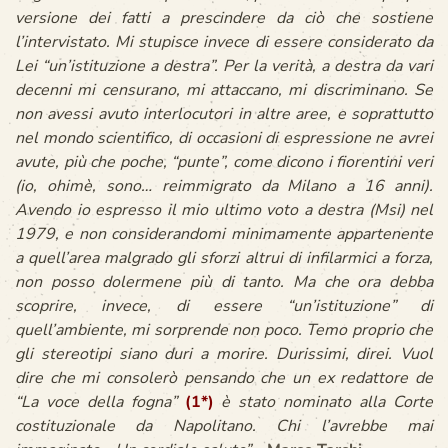
versione dei fatti a prescindere da ciò che sostiene
l’intervistato. Mi stupisce invece di essere considerato da
Lei “un’istituzione a destra”. Per la verità, a destra da vari
decenni mi censurano, mi attaccano, mi discriminano. Se
non avessi avuto interlocutori in altre aree, e soprattutto
nel mondo scientifico, di occasioni di espressione ne avrei
avute, più che poche, “punte”, come dicono i fiorentini veri
(io, ohimè, sono… reimmigrato da Milano a 16 anni).
Avendo io espresso il mio ultimo voto a destra (Msi) nel
1979, e non considerandomi minimamente appartenente
a quell’area malgrado gli sforzi altrui di infilarmici a forza,
non posso dolermene più di tanto. Ma che ora debba
scoprire, invece, di essere “un’istituzione” di
quell’ambiente, mi sorprende non poco. Temo proprio che
gli stereotipi siano duri a morire. Durissimi, direi. Vuol
dire che mi consolerò pensando che un ex redattore de
“La voce della fogna”
(1*)
è stato nominato alla Corte
costituzionale da Napolitano. Chi l’avrebbe mai