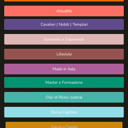
Attualità
Cavalieri | Nobili | Templari
Gustando e Saporando
Lifestyle
Made in Italy
Master e Formazione
Olio di Ricino (satira)
Roma Capitale
Salute e Sanità