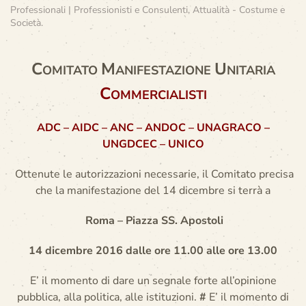
Professionali | Professionisti e Consulenti
,
Attualità - Costume e
Società
.
C
M
U
OMITATO
ANIFESTAZIONE
NITARIA
C
OMMERCIALISTI
ADC – AIDC – ANC – ANDOC – UNAGRACO –
UNGDCEC – UNICO
Ottenute le autorizzazioni
necessarie, il Comitato precisa
che la manifestazione del 14 dicembre si terrà a
Roma – Piazza SS. Apostoli
14 dicembre 2016 dalle ore 11.00 alle ore 13.00
E’ il momento di dare un segnale forte all’opinione
pubblica, alla politica, alle istituzioni.
#
E’ il momento di