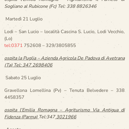
Sogliano al Rubicone (Fc) Tel: 338 8826346
Martedì 21 Luglio
Lodi – San Lucio – località Cascina S. Lucio, Lodi Vecchio,
(Lo)
tel:0371
752608 – 329/3805855
ospita la Puglia – Azienda Agricola De Padova di Avetrana
(Ta) Tel: 347 2698406
Sabato 25 Luglio
Gravellona Lomellina (Pv) – Tenuta Belvedere – 338
4458357
ospita l’Emilia Romagna – Agriturismo Via Antigua di
Fidenza (Parma)
Tel:347
3021966