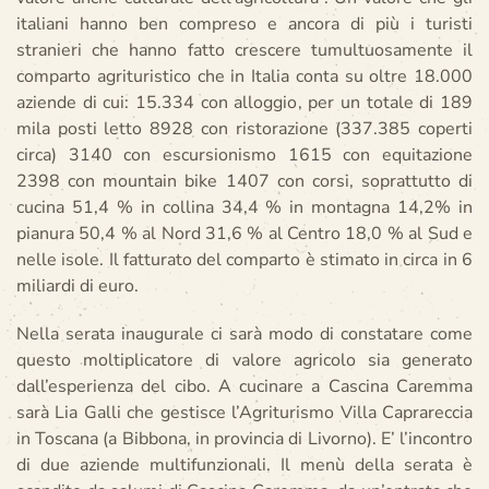
italiani hanno ben compreso e ancora di più i turisti
stranieri che hanno fatto crescere tumultuosamente il
comparto agrituristico che in Italia conta su oltre 18.000
aziende di cui: 15.334 con alloggio, per un totale di 189
mila posti letto 8928 con ristorazione (337.385 coperti
circa) 3140 con escursionismo 1615 con equitazione
2398 con mountain bike 1407 con corsi, soprattutto di
cucina 51,4 % in collina 34,4 % in montagna 14,2% in
pianura 50,4 % al Nord 31,6 % al Centro 18,0 % al Sud e
nelle isole. Il fatturato del comparto è stimato in circa in 6
miliardi di euro.
Nella serata inaugurale ci sarà modo di constatare come
questo moltiplicatore di valore agricolo sia generato
dall’esperienza del cibo. A cucinare a Cascina Caremma
sarà Lia Galli che gestisce l’Agriturismo Villa Caprareccia
in Toscana (a Bibbona, in provincia di Livorno). E’ l’incontro
di due aziende multifunzionali. Il menù della serata è