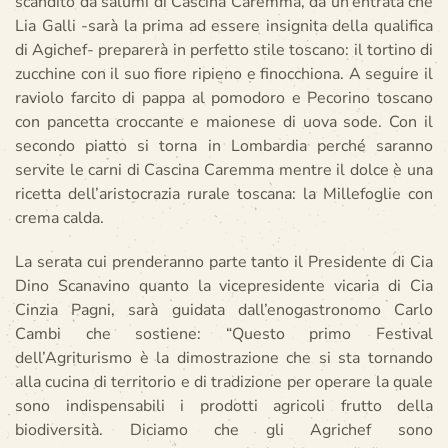
scandito da salumi di Cascina Caremma, da un’entrata che
Lia Galli -sarà la prima ad essere insignita della qualifica
di Agichef- preparerà in perfetto stile toscano: il tortino di
zucchine con il suo fiore ripieno e finocchiona. A seguire il
raviolo farcito di pappa al pomodoro e Pecorino toscano
con pancetta croccante e maionese di uova sode. Con il
secondo piatto si torna in Lombardia perché saranno
servite le carni di Cascina Caremma mentre il dolce è una
ricetta dell’aristocrazia rurale toscana: la Millefoglie con
crema calda.
La serata cui prenderanno parte tanto il Presidente di Cia
Dino Scanavino quanto la vicepresidente vicaria di Cia
Cinzia Pagni, sarà guidata dall’enogastronomo Carlo
Cambi che sostiene: “Questo primo Festival
dell’Agriturismo è la dimostrazione che si sta tornando
alla cucina di territorio e di tradizione per operare la quale
sono indispensabili i prodotti agricoli frutto della
biodiversità. Diciamo che gli Agrichef sono