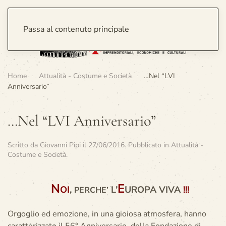
Passa al contenuto principale
Home
Attualità - Costume e Società
…Nel “LVI
Anniversario”
…Nel “LVI Anniversario”
Scritto da
Giovanni Pipi
il
27/06/2016
. Pubblicato in
Attualità -
Costume e Società
.
N
E
OI
,
L’
UROPA VIVA
!!!
PERCHE’
Orgoglio ed emozione, in una gioiosa atmosfera, hanno