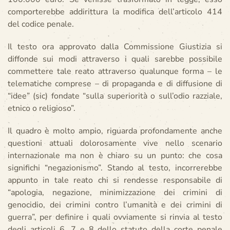
comporterebbe addirittura la modifica dell’articolo 414
del codice penale.
Il testo ora approvato dalla Commissione Giustizia si
diffonde sui modi attraverso i quali sarebbe possibile
commettere tale reato attraverso qualunque forma – le
telematiche comprese – di propaganda e di diffusione di
“idee” (sic) fondate “sulla superiorità o sull’odio razziale,
etnico o religioso”.
Il quadro è molto ampio, riguarda profondamente anche
questioni attuali dolorosamente vive nello scenario
internazionale ma non è chiaro su un punto: che cosa
significhi “negazionismo”. Stando al testo, incorrerebbe
appunto in tale reato chi si rendesse responsabile di
“apologia, negazione, minimizzazione dei crimini di
genocidio, dei crimini contro l’umanità e dei crimini di
guerra”, per definire i quali ovviamente si rinvia al testo
degli articoli 6, 7 e 8 dello statuto della corte penale