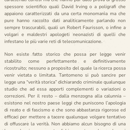
spessore scientifico quali David Irving o a poligrafi che
appaiono caratterizzati da una certa monomanìa ma che
pure hanno raccolto dati analiticamente parlando non
sempre trascurabili, quali un Robert Faurisson, o infine a
volgari e maldestri apologeti neonazisti di quelli che
infestano le più varie reti di telecomunicazione.
Non esiste fatto storico che possa per legge venir
stabilito come perfettamente e definitivamente
ricostruito; nessuno a proposito del quale la ricerca possa
venir vietata o limitata. Tantomeno si può sancire per
legge una “verità storica” dichiarando criminale qualunque
studio che ad essa apporti complementi o variazioni o
correzioni. Per il resto – dalla menzogna alla calunnia –
esistono nel nostro paese leggi che puniscono l’apologia
di reato e di fascismo e che sono abbastanza rigorose ed
efficaci per mettere a tacere qualunque volgare tentativo
di offuscare la verità. Non abbiamo alcun bisogno di una