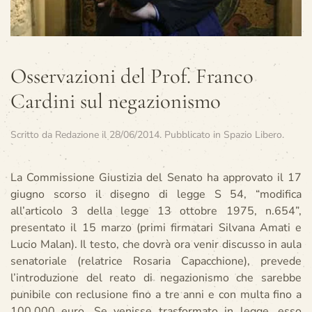
Osservazioni del Prof. Franco
Cardini sul negazionismo
Scritto da
Redazione
il
28/06/2014
. Pubblicato in
Spazio Libero
.
La Commissione Giustizia del Senato ha approvato il 17
giugno scorso il disegno di legge S 54, “modifica
all’articolo 3 della legge 13 ottobre 1975, n.654”,
presentato il 15 marzo (primi firmatari Silvana Amati e
Lucio Malan). Il testo, che dovrà ora venir discusso in aula
senatoriale (relatrice Rosaria Capacchione), prevede
l’introduzione del reato di negazionismo che sarebbe
punibile con reclusione fino a tre anni e con multa fino a
100.000 euro. Se venisse trasformato in legge, esso