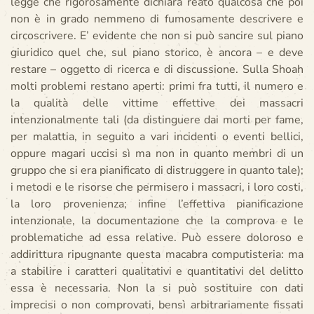
legge che rigorosamente dichiara reato qualcosa che poi
non è in grado nemmeno di fumosamente descrivere e
circoscrivere. E’ evidente che non si può sancire sul piano
giuridico quel che, sul piano storico, è ancora – e deve
restare – oggetto di ricerca e di discussione. Sulla Shoah
molti problemi restano aperti: primi fra tutti, il numero e
la qualità delle vittime effettive dei massacri
intenzionalmente tali (da distinguere dai morti per fame,
per malattia, in seguito a vari incidenti o eventi bellici,
oppure magari uccisi sì ma non in quanto membri di un
gruppo che si era pianificato di distruggere in quanto tale);
i metodi e le risorse che permisero i massacri, i loro costi,
la loro provenienza; infine l’effettiva pianificazione
intenzionale, la documentazione che la comprova e le
problematiche ad essa relative. Può essere doloroso e
addirittura ripugnante questa macabra computisteria: ma
a stabilire i caratteri qualitativi e quantitativi del delitto
essa è necessaria. Non la si può sostituire con dati
imprecisi o non comprovati, bensì arbitrariamente fissati