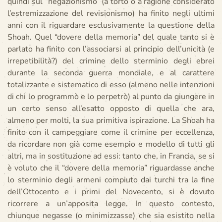
quindi sul “negazionismo” (a torto o a ragione considerato
l’estremizzazione del revisionismo) ha finito negli ultimi
anni con il riguardare esclusivamente la questione della
Shoah. Quel “dovere della memoria” del quale tanto si è
parlato ha finito con l’associarsi al principio dell’unicità (e
irrepetibilità?) del crimine dello sterminio degli ebrei
durante la seconda guerra mondiale, e al carattere
totalizzante e sistematico di esso (almeno nelle intenzioni
di chi lo programmò e lo perpetrò) al punto da giungere in
un certo senso all’esatto opposto di quella che ara,
almeno per molti, la sua primitiva ispirazione. La Shoah ha
finito con il campeggiare come il crimine per eccellenza,
da ricordare non già come esempio e modello di tutti gli
altri, ma in sostituzione ad essi: tanto che, in Francia, se si
è voluto che il “dovere della memoria” riguardasse anche
lo sterminio degli armeni compiuto dai turchi tra la fine
dell’Ottocento e i primi del Novecento, si è dovuto
ricorrere a un’apposita legge. In questo contesto,
chiunque negasse (o minimizzasse) che sia esistito nella