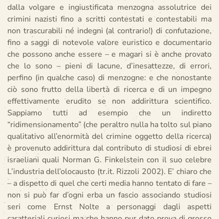
dalla volgare e ingiustificata menzogna assolutrice dei
crimini nazisti fino a scritti contestati e contestabili ma
non trascurabili né indegni (al contrario!) di confutazione,
fino a saggi di notevole valore euristico e documentario
che possono anche essere – e magari si è anche provato
che lo sono – pieni di lacune, d’inesattezze, di errori,
perfino (in qualche caso) di menzogne: e che nonostante
ciò sono frutto della libertà di ricerca e di un impegno
effettivamente erudito se non addirittura scientifico.
Sappiamo tutti ad esempio che un indiretto
“ridimensionamento” (che peraltro nulla ha tolto sul piano
qualitativo all’enormità del crimine oggetto della ricerca)
è provenuto addirittura dal contributo di studiosi di ebrei
israeliani quali Norman G. Finkelstein con il suo celebre
L’industria dell’olocausto (tr.it. Rizzoli 2002). E’ chiaro che
– a dispetto di quel che certi media hanno tentato di fare –
non si può far d’ogni erba un fascio associando studiosi
seri come Ernst Nolte a personaggi dagli aspetti
caratteriali curiosi ma che hanno pur dato prova di grosso