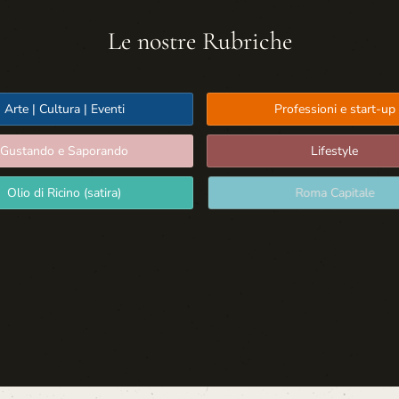
Le nostre Rubriche
Arte | Cultura | Eventi
Professioni e start-up
Gustando e Saporando
Lifestyle
Olio di Ricino (satira)
Roma Capitale
Sport: Persone e Atleti
Tecnologia e Sicurezza