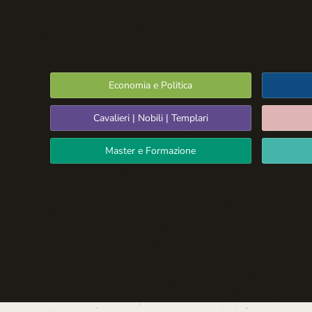
Economia e Politica
Cavalieri | Nobili | Templari
Master e Formazione
Spazio Libero
La Settima Arte:
Cinema e Teatro