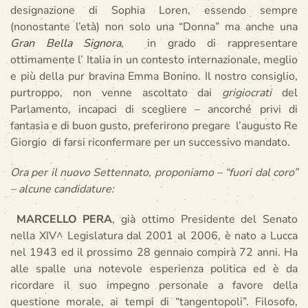
designazione di Sophia Loren, essendo sempre
(nonostante l’età) non solo una “Donna” ma anche una
Gran Bella Signora
, in grado di rappresentare
ottimamente l’ Italia in un contesto internazionale, meglio
e più della pur bravina Emma Bonino. Il nostro consiglio,
purtroppo, non venne ascoltato dai
grigiocrati
del
Parlamento, incapaci di scegliere – ancorché privi di
fantasia e di buon gusto, preferirono pregare l’augusto Re
Giorgio di farsi riconfermare per un successivo mandato.
Ora per il nuovo Settennato, proponiamo – “fuori dal coro”
– alcune candidature:
MARCELLO PERA
, già ottimo Presidente del Senato
nella XIV^ Legislatura dal 2001 al 2006, è nato a Lucca
nel 1943 ed il prossimo 28 gennaio compirà 72 anni. Ha
alle spalle una notevole esperienza politica ed è da
ricordare il suo impegno personale a favore della
questione morale, ai tempi di “tangentopoli”. Filosofo,