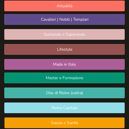
Attualità
Cavalieri | Nobili | Templari
Gustando e Saporando
Lifestyle
Made in Italy
Master e Formazione
Olio di Ricino (satira)
Roma Capitale
Salute e Sanità