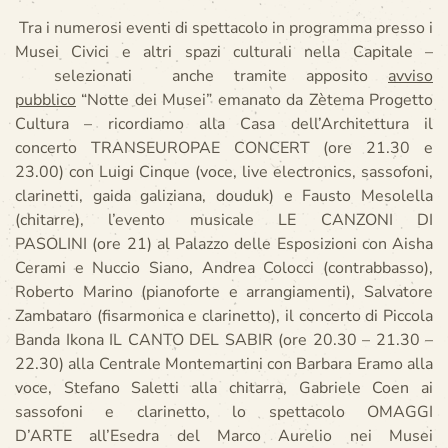
Tra i numerosi eventi di spettacolo in programma presso i
Musei Civici e altri spazi culturali nella Capitale –
selezionati anche tramite apposito
avviso
pubblico
“Notte dei Musei” emanato da Zètema Progetto
Cultura – ricordiamo alla Casa dell’Architettura il
concerto TRANSEUROPAE CONCERT (ore 21.30 e
23.00) con Luigi Cinque (voce, live electronics, sassofoni,
clarinetti, gaida galiziana, douduk) e Fausto Mesolella
(chitarre), l’evento musicale LE CANZONI DI
PASOLINI (ore 21) al Palazzo delle Esposizioni con Aisha
Cerami e Nuccio Siano, Andrea Colocci (contrabbasso),
Roberto Marino (pianoforte e arrangiamenti), Salvatore
Zambataro (fisarmonica e clarinetto), il concerto di Piccola
Banda Ikona IL CANTO DEL SABIR (ore 20.30 – 21.30 –
22.30) alla Centrale Montemartini con Barbara Eramo alla
voce, Stefano Saletti alla chitarra, Gabriele Coen ai
sassofoni e clarinetto, lo spettacolo OMAGGI
D’ARTE all’Esedra del Marco Aurelio nei Musei