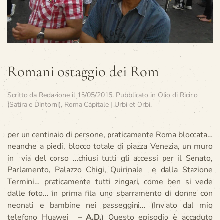
Romani ostaggio dei Rom
Scritto da
Redazione
il
16/05/2015
. Pubblicato in
Olio di Ricino
(Satira e Dintorni)
,
Roma Capitale | Urbi et Orbi
.
per un centinaio di persone, praticamente Roma bloccata…
neanche a piedi, blocco totale di piazza Venezia, un muro
in via del corso …chiusi tutti gli accessi per il Senato,
Parlamento, Palazzo Chigi, Quirinale e dalla Stazione
Termini… praticamente tutti zingari, come ben si vede
dalle foto… in prima fila uno sbarramento di donne con
neonati e bambine nei passeggini… (Inviato dal mio
telefono Huawei –
A.D.
)
Questo episodio è accaduto