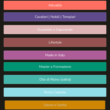
Attualità
Cavalieri | Nobili | Templari
Gustando e Saporando
Lifestyle
Made in Italy
Master e Formazione
Olio di Ricino (satira)
Roma Capitale
Salute e Sanità