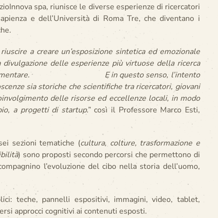
zioInnova spa, riunisce le diverse esperienze di ricercatori
 Sapienza e dell’Università di Roma Tre, che diventano i
che.
riuscire a creare un’esposizione sintetica ed emozionale
a divulgazione delle esperienze più virtuose della ricerca
 campo alimentare. E in questo senso, l’intento
scenze sia storiche che scientifiche tra ricercatori, giovani
coinvolgimento delle risorse ed eccellenze locali, in modo
io, a progetti di startup
.” così il Professore Marco Esti,
 sei sezioni tematiche (
cultura, colture, trasformazione e
bilità
) sono proposti secondo percorsi che permettono di
ompagnino l’evoluzione del cibo nella storia dell’uomo,
ci: teche, pannelli espositivi, immagini, video, tablet,
ersi approcci cognitivi ai contenuti esposti.