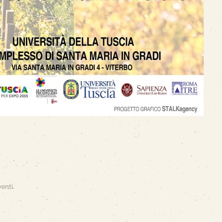
venti
.