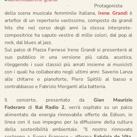
Protagonista
della scena musicale femminile italiana,
Irene Grandi
è
artefice di un repertorio vastissimo, composto da grandi
hits che nel corso degli anni la stessa interprete-
compositrice ha saputo vestire di mille colori, dal pop al
rock, dal blues al jazz.
Sul palco di Piazza Farnese Irene Grandi si presenterà al
suo pubblico in una versione più calda, acustica,
rileggendo i suoi classici più amati insieme ai musicisti
con i quali ha collaborato negli ultimi anni: Saverio Lanza
alle chitarre e pianoforte, Piero Spitilli al basso e
contrabbasso e Fabrizio Morganti alla batteria.
Il concerto, presentato da
Gian Maurizio
Foderaro
di
Radio 2
, verrà ospitato su un palco
Rai
alimentato da energia rinnovabile offerto da Edison, in
linea con il suo impegno per la diffusione della cultura
della sostenibilità ambientale. “Il nostro rinnovato
sostegno a
Suona Francese
– afferma
Fabrizia de Vita
,