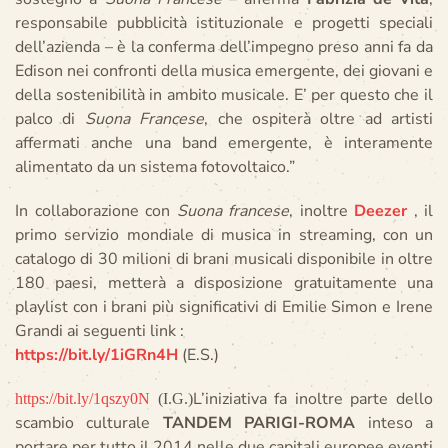
responsabile pubblicità istituzionale e progetti speciali
dell’azienda – è la conferma dell’impegno preso anni fa da
Edison nei confronti della musica emergente, dei giovani e
della sostenibilità in ambito musicale. E’ per questo che il
palco di
Suona Francese
, che ospiterà oltre ad artisti
affermati anche una band emergente, è interamente
alimentato da un sistema fotovoltaico.”
In collaborazione con
Suona francese
, inoltre
Deezer
, il
primo servizio mondiale di musica in streaming, con un
catalogo di 30 milioni di brani musicali disponibile in oltre
180 paesi, metterà a disposizione gratuitamente una
playlist con i brani più significativi di Emilie Simon e Irene
Grandi ai seguenti link :
https://bit.ly/1iGRn4H
(E.S.)
L’iniziativa fa inoltre parte dello
https://bit.ly/1qszy0N
(I.G.)
scambio culturale
TANDEM PARIGI-ROMA
inteso a
portare per tutto il 2014 nelle due capitali europee eventi