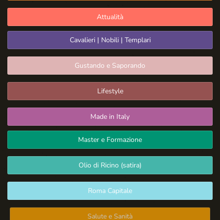
Attualità
Cavalieri | Nobili | Templari
Gustando e Saporando
Lifestyle
Made in Italy
Master e Formazione
Olio di Ricino (satira)
Roma Capitale
Salute e Sanità