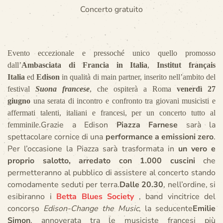
Concerto gratuito
Evento eccezionale e pressoché unico quello promosso
dall’
Ambasciata di Francia in Italia
,
Institut français
Italia
ed
Edison
in qualità di main partner, inserito nell’ambito del
festival
Suona francese
, che ospiterà a Roma
venerdì 27
giugno
una serata di incontro e confronto tra giovani musicisti e
affermati talenti, italiani e francesi, per un concerto tutto al
Grazie a Edison
Piazza Farnese
sarà la
femminile.
spettacolare cornice di una
performance a emissioni zero
.
Per l’occasione la Piazza sarà trasformata in
un vero e
proprio salotto, arredato con 1.000 cuscini
che
permetteranno al pubblico di assistere al concerto stando
comodamente seduti per terra.
Dalle 20.30
, nell’ordine, si
esibiranno i
Betta Blues Society
, band vincitrice del
concorso
Edison-Change the Music
, la seducente
Emilie
Simon
, annoverata tra le musiciste francesi più